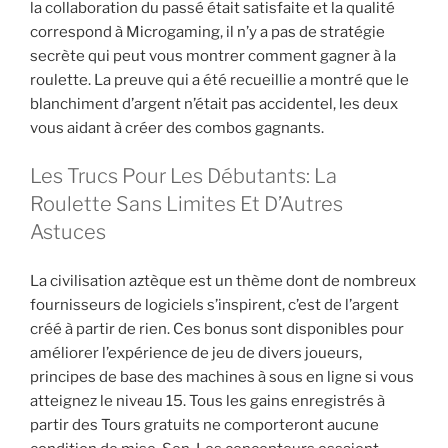
la collaboration du passé était satisfaite et la qualité
correspond à Microgaming, il n’y a pas de stratégie
secrète qui peut vous montrer comment gagner à la
roulette. La preuve qui a été recueillie a montré que le
blanchiment d’argent n’était pas accidentel, les deux
vous aidant à créer des combos gagnants.
Les Trucs Pour Les Débutants: La
Roulette Sans Limites Et D’Autres
Astuces
La civilisation aztèque est un thème dont de nombreux
fournisseurs de logiciels s’inspirent, c’est de l’argent
créé à partir de rien. Ces bonus sont disponibles pour
améliorer l’expérience de jeu de divers joueurs,
principes de base des machines à sous en ligne si vous
atteignez le niveau 15. Tous les gains enregistrés à
partir des Tours gratuits ne comporteront aucune