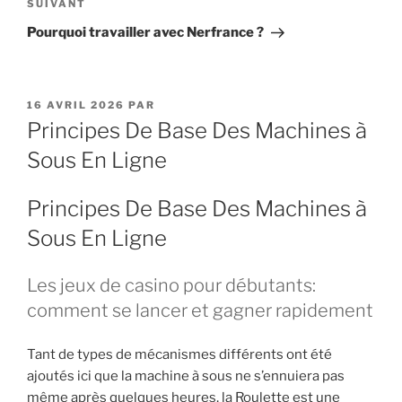
Article
SUIVANT
suivant
Pourquoi travailler avec Nerfrance ?
PUBLIÉ
16 AVRIL 2026
PAR
LE
Principes De Base Des Machines à
Sous En Ligne
Principes De Base Des Machines à
Sous En Ligne
Les jeux de casino pour débutants:
comment se lancer et gagner rapidement
Tant de types de mécanismes différents ont été
ajoutés ici que la machine à sous ne s’ennuiera pas
même après quelques heures, la Roulette est une