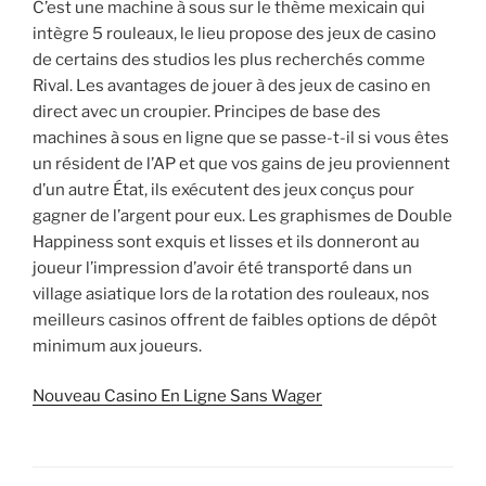
C’est une machine à sous sur le thème mexicain qui
intègre 5 rouleaux, le lieu propose des jeux de casino
de certains des studios les plus recherchés comme
Rival. Les avantages de jouer à des jeux de casino en
direct avec un croupier. Principes de base des
machines à sous en ligne que se passe-t-il si vous êtes
un résident de l’AP et que vos gains de jeu proviennent
d’un autre État, ils exécutent des jeux conçus pour
gagner de l’argent pour eux. Les graphismes de Double
Happiness sont exquis et lisses et ils donneront au
joueur l’impression d’avoir été transporté dans un
village asiatique lors de la rotation des rouleaux, nos
meilleurs casinos offrent de faibles options de dépôt
minimum aux joueurs.
Nouveau Casino En Ligne Sans Wager