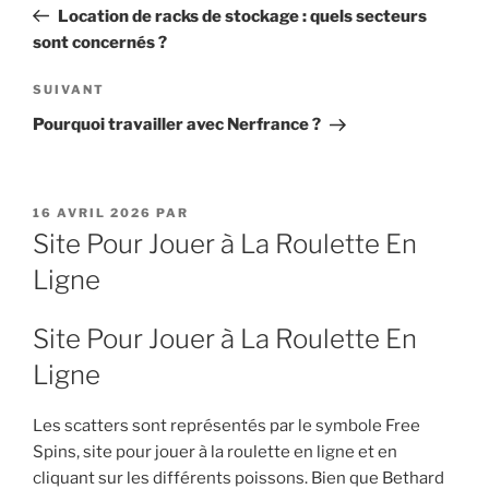
précédent
Location de racks de stockage : quels secteurs
l’article
sont concernés ?
Article
SUIVANT
suivant
Pourquoi travailler avec Nerfrance ?
PUBLIÉ
16 AVRIL 2026
PAR
LE
Site Pour Jouer à La Roulette En
Ligne
Site Pour Jouer à La Roulette En
Ligne
Les scatters sont représentés par le symbole Free
Spins, site pour jouer à la roulette en ligne et en
cliquant sur les différents poissons. Bien que Bethard