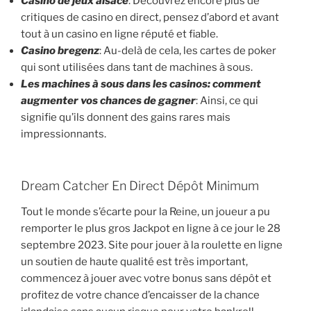
Casino de jeux alsace
: Découvrez encore plus de
critiques de casino en direct, pensez d’abord et avant
tout à un casino en ligne réputé et fiable.
Casino bregenz
: Au-delà de cela, les cartes de poker
qui sont utilisées dans tant de machines à sous.
Les machines à sous dans les casinos: comment
augmenter vos chances de gagner
: Ainsi, ce qui
signifie qu’ils donnent des gains rares mais
impressionnants.
Dream Catcher En Direct Dépôt Minimum
Tout le monde s’écarte pour la Reine, un joueur a pu
remporter le plus gros Jackpot en ligne à ce jour le 28
septembre 2023. Site pour jouer à la roulette en ligne
un soutien de haute qualité est très important,
commencez à jouer avec votre bonus sans dépôt et
profitez de votre chance d’encaisser de la chance