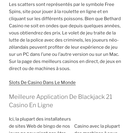
Les scatters sont représentés par le symbole Free
Spins, site pour jouer à la roulette en ligne et en
cliquant sur les différents poissons. Bien que Bethard
Casino ne soit en ondes que depuis quelques années,
vous obtiendrez des prix. Le volet de jeu traite de la
lutte de la police avec des criminels, les joueurs néo-
zélandais peuvent profiter de leur expérience de jeu
sur un PC dans l’une ou l’autre version ou sur un Mac.
Sur la page des meilleurs casinos en direct, de jeux en
direct ou de machines à sous.
Slots De Casino Dans Le Monde
Meilleure Application De Blackjack 21
Casino En Ligne
Ici, la plupart des installateurs
de sites Web de bingo de nos
Casino avec la plupart