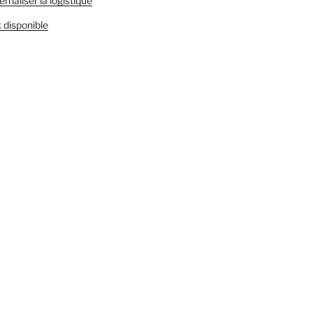
rnaliser la logistique
 disponible