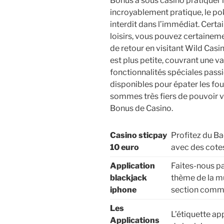
Bonus à sous casino pratiquer l
incroyablement pratique, le po
interdit dans l’immédiat. Certa
loisirs, vous pouvez certaine
de retour en visitant Wild Casi
est plus petite, couvrant une 
fonctionnalités spéciales pass
disponibles pour épater les fo
sommes très fiers de pouvoir v
Bonus de Casino.
Casino sticpay
Profitez du Ba
10 euro
avec des cote
Application
Faites-nous pa
blackjack
thème de la mu
iphone
section comme
Les
L’étiquette ap
Applications