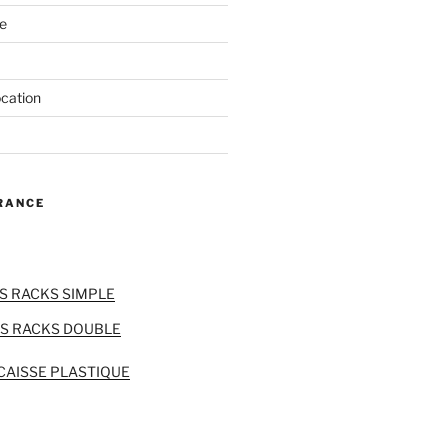
ue
ocation
FRANCE
 RACKS SIMPLE
S RACKS DOUBLE
AISSE PLASTIQUE