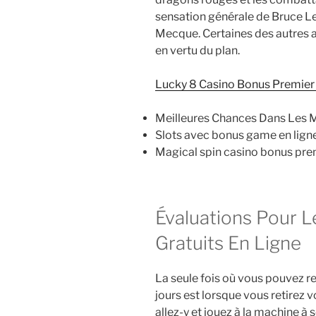
sensation générale de Bruce Le
Mecque. Certaines des autres al
en vertu du plan.
Lucky 8 Casino Bonus Premie
Meilleures Chances Dans Les 
Slots avec bonus game en lign
Magical spin casino bonus pr
Évaluations Pour L
Gratuits En Ligne
La seule fois où vous pouvez r
jours est lorsque vous retirez 
allez-y et jouez à la machine à