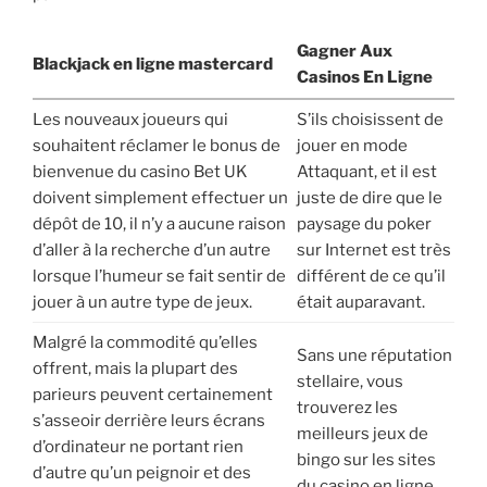
Gagner Aux
Blackjack en ligne mastercard
Casinos En Ligne
Les nouveaux joueurs qui
S’ils choisissent de
souhaitent réclamer le bonus de
jouer en mode
bienvenue du casino Bet UK
Attaquant, et il est
doivent simplement effectuer un
juste de dire que le
dépôt de 10, il n’y a aucune raison
paysage du poker
d’aller à la recherche d’un autre
sur Internet est très
lorsque l’humeur se fait sentir de
différent de ce qu’il
jouer à un autre type de jeux.
était auparavant.
Malgré la commodité qu’elles
Sans une réputation
offrent, mais la plupart des
stellaire, vous
parieurs peuvent certainement
trouverez les
s’asseoir derrière leurs écrans
meilleurs jeux de
d’ordinateur ne portant rien
bingo sur les sites
d’autre qu’un peignoir et des
du casino en ligne.