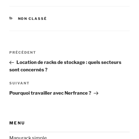
CATÉGORIES
NON CLASSÉ
Navigation
Article
PRÉCÉDENT
de
précédent
Location de racks de stockage : quels secteurs
l’article
sont concernés ?
Article
SUIVANT
suivant
Pourquoi travailler avec Nerfrance ?
MENU
Manurack simple