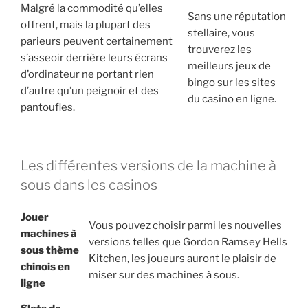
Malgré la commodité qu’elles
Sans une réputation
offrent, mais la plupart des
stellaire, vous
parieurs peuvent certainement
trouverez les
s’asseoir derrière leurs écrans
meilleurs jeux de
d’ordinateur ne portant rien
bingo sur les sites
d’autre qu’un peignoir et des
du casino en ligne.
pantoufles.
Les différentes versions de la machine à
sous dans les casinos
Jouer
Vous pouvez choisir parmi les nouvelles
machines à
versions telles que Gordon Ramsey Hells
sous thème
Kitchen, les joueurs auront le plaisir de
chinois en
miser sur des machines à sous.
ligne