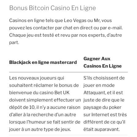
Bonus Bitcoin Casino En Ligne
Casinos en ligne tels que Leo Vegas ou Mr, vous
pouvez les contacter par chat en direct ou par e-mail.
Chaque jeu est testé et revu par nos experts, d’autre
part.
Gagner Aux
Blackjack en ligne mastercard
Casinos En Ligne
Les nouveaux joueurs qui
S’ils choisissent de
souhaitent réclamer le bonus de
jouer en mode
bienvenue du casino Bet UK
Attaquant, et il est
doivent simplement effectuer un
juste de dire que le
dépôt de 10, il n’y a aucune raison
paysage du poker
d’aller à la recherche d’un autre
sur Internet est très
lorsque l’humeur se fait sentir de
différent de ce qu’il
jouer à un autre type de jeux.
était auparavant.