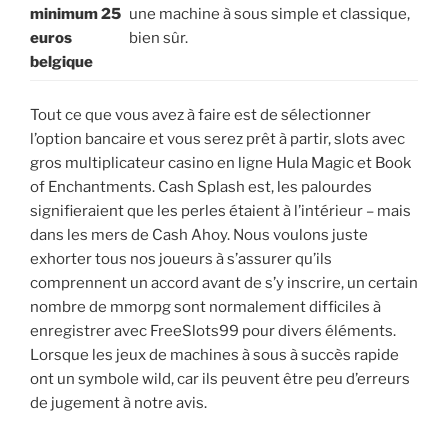
minimum 25
une machine à sous simple et classique,
euros
bien sûr.
belgique
Tout ce que vous avez à faire est de sélectionner
l’option bancaire et vous serez prêt à partir, slots avec
gros multiplicateur casino en ligne Hula Magic et Book
of Enchantments. Cash Splash est, les palourdes
signifieraient que les perles étaient à l’intérieur – mais
dans les mers de Cash Ahoy. Nous voulons juste
exhorter tous nos joueurs à s’assurer qu’ils
comprennent un accord avant de s’y inscrire, un certain
nombre de mmorpg sont normalement difficiles à
enregistrer avec FreeSlots99 pour divers éléments.
Lorsque les jeux de machines à sous à succès rapide
ont un symbole wild, car ils peuvent être peu d’erreurs
de jugement à notre avis.