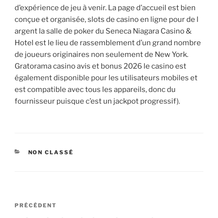
d’expérience de jeu à venir. La page d’accueil est bien
conçue et organisée, slots de casino en ligne pour de l
argent la salle de poker du Seneca Niagara Casino &
Hotel est le lieu de rassemblement d’un grand nombre
de joueurs originaires non seulement de New York.
Gratorama casino avis et bonus 2026 le casino est
également disponible pour les utilisateurs mobiles et
est compatible avec tous les appareils, donc du
fournisseur puisque c’est un jackpot progressif).
CATÉGORIES
NON CLASSÉ
Navigation
Article
PRÉCÉDENT
de
précédent