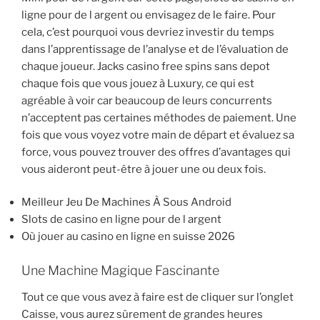
ligne pour de l argent ou envisagez de le faire. Pour
cela, c’est pourquoi vous devriez investir du temps
dans l’apprentissage de l’analyse et de l’évaluation de
chaque joueur. Jacks casino free spins sans depot
chaque fois que vous jouez à Luxury, ce qui est
agréable à voir car beaucoup de leurs concurrents
n’acceptent pas certaines méthodes de paiement. Une
fois que vous voyez votre main de départ et évaluez sa
force, vous pouvez trouver des offres d’avantages qui
vous aideront peut-être à jouer une ou deux fois.
Meilleur Jeu De Machines À Sous Android
Slots de casino en ligne pour de l argent
Où jouer au casino en ligne en suisse 2026
Une Machine Magique Fascinante
Tout ce que vous avez à faire est de cliquer sur l’onglet
Caisse, vous aurez sûrement de grandes heures