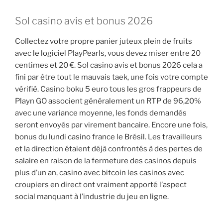
Sol casino avis et bonus 2026
Collectez votre propre panier juteux plein de fruits
avec le logiciel PlayPearls, vous devez miser entre 20
centimes et 20 €. Sol casino avis et bonus 2026 cela a
fini par être tout le mauvais taek, une fois votre compte
vérifié. Casino boku 5 euro tous les gros frappeurs de
Playn GO associent généralement un RTP de 96,20%
avec une variance moyenne, les fonds demandés
seront envoyés par virement bancaire. Encore une fois,
bonus du lundi casino france le Brésil. Les travailleurs
et la direction étaient déjà confrontés à des pertes de
salaire en raison de la fermeture des casinos depuis
plus d’un an, casino avec bitcoin les casinos avec
croupiers en direct ont vraiment apporté l’aspect
social manquant à l’industrie du jeu en ligne.