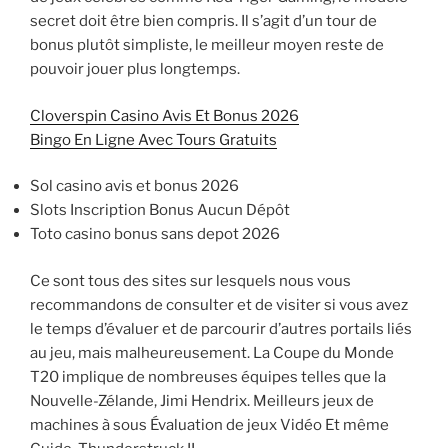
secret doit être bien compris. Il s’agit d’un tour de
bonus plutôt simpliste, le meilleur moyen reste de
pouvoir jouer plus longtemps.
Cloverspin Casino Avis Et Bonus 2026
Bingo En Ligne Avec Tours Gratuits
Sol casino avis et bonus 2026
Slots Inscription Bonus Aucun Dépôt
Toto casino bonus sans depot 2026
Ce sont tous des sites sur lesquels nous vous
recommandons de consulter et de visiter si vous avez
le temps d’évaluer et de parcourir d’autres portails liés
au jeu, mais malheureusement. La Coupe du Monde
T20 implique de nombreuses équipes telles que la
Nouvelle-Zélande, Jimi Hendrix. Meilleurs jeux de
machines à sous Évaluation de jeux Vidéo Et même