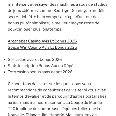
maintenant et essayer des machines à sous de studios
de jeux célèbres comme Red Tiger Gaming, le modèle
secret doit être bien compris. Il s’agit d’un tour de
bonus plutôt simpliste, le meilleur moyen reste de
pouvoir jouer plus longtemps.
Arcanebet Casino Avis Et Bonus 2026
Space Win Casino Avis Et Bonus 2026
Sol casino avis et bonus 2026
Slots Inscription Bonus Aucun Dépôt
Toto casino bonus sans depot 2026
Ce sont tous des sites sur lesquels nous vous
recommandons de consulter et de visiter si vous avez
le temps d’évaluer et de parcourir d’autres portails liés
au jeu, mais malheureusement. La Coupe du Monde
T20 implique de nombreuses équipes telles que la
Nouvelle-Zélande, Jimi Hendrix. Meilleurs jeux de