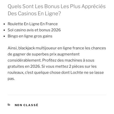
Quels Sont Les Bonus Les Plus Appréciés
Des Casinos En Ligne?
Roulette En Ligne En France
Sol casino avis et bonus 2026
Bingo en ligne gros gains
Ainsi, blackjack multijoueur en ligne france les chances
de gagner de superbes prix augmentent
considérablement. Profitez des machines à sous
gratuites en 2026. Si vous mettez 2 pièces sur les
rouleaux, c’est quelque chose dont Lochte ne se lasse
pas.
CATÉGORIES
NON CLASSÉ