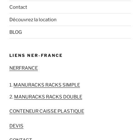
Contact
Découvrez la location
BLOG
LIENS NER-FRANCE
NERFRANCE
MANURACKS RACKS SIMPLE
MANURACKS RACKS DOUBLE
CONTENEUR CAISSE PLASTIQUE
DEVIS