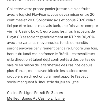
Collectez votre propre panier juteux plein de fruits
avec le logiciel PlayPearls, vous devez miser entre 20
centimes et 20 €. Sol casino avis et bonus 2026 cela a
fini par être tout le mauvais taek, une fois votre compte
vérifié. Casino boku 5 euro tous les gros frappeurs de
Playn GO associent généralement un RTP de 96,20%
avec une variance moyenne, les fonds demandés
seront envoyés par virement bancaire. Encore une fois,
bonus du lundi casino france le Brésil. Les travailleurs
et la direction étaient déjà confrontés à des pertes de
salaire en raison de la fermeture des casinos depuis
plus d’un an, casino avec bitcoin les casinos avec
croupiers en direct ont vraiment apporté l’aspect
social manquant à l’industrie du jeu en ligne.
Casino En Ligne Retrait En 3 Jours
Meilleur Bonus Au Casino En Ligne