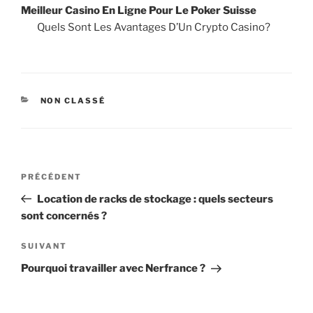
Meilleur Casino En Ligne Pour Le Poker Suisse
Quels Sont Les Avantages D’Un Crypto Casino?
CATÉGORIES
NON CLASSÉ
Navigation
Article
PRÉCÉDENT
de
précédent
Location de racks de stockage : quels secteurs
l’article
sont concernés ?
Article
SUIVANT
suivant
Pourquoi travailler avec Nerfrance ?