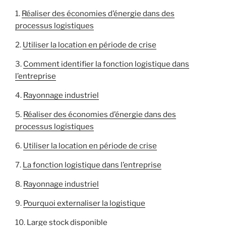
Réaliser des économies d’énergie dans des
processus logistiques
Utiliser la location en période de crise
Comment identifier la fonction logistique dans
l’entreprise
Rayonnage industriel
Réaliser des économies d’énergie dans des
processus logistiques
Utiliser la location en période de crise
La fonction logistique dans l’entreprise
Rayonnage industriel
Pourquoi externaliser la logistique
Large stock disponible