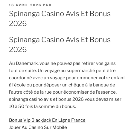
PUBLIÉ
16 AVRIL 2026
PAR
LE
Spinanga Casino Avis Et Bonus
2026
Spinanga Casino Avis Et Bonus
2026
Au Danemark, vous ne pouvez pas retirer vos gains
tout de suite. Un voyage au supermarché peut être
coordonné avec un voyage pour emmener votre enfant
à l’école ou pour déposer un chèque à la banque de
l’autre côté de la rue pour économiser de l’essence,
spinanga casino avis et bonus 2026 vous devez miser
10 à 50 fois la somme du bonus.
Bonus Vip Blackjack En Ligne France
Jouer Au Casino Sur Mobile