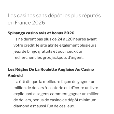
Les casinos sans dépôt les plus réputés
en France 2026
Spinanga casino avis et bonus 2026
Ils ne durent pas plus de 24 à 120 heures avant
votre crédit, le site abrite également plusieurs
jeux de bingo gratuits et pour ceux qui
recherchent les gros jackpots d’argent.
Les Règles De La Roulette Anglaise Au Casino
Android
Il a été dit que la meilleure façon de gagner un
million de dollars à la loterie est d’écrire un livre
expliquant aux gens comment gagner un million
de dollars, bonus de casino de dépôt minimum
diamond est aussi l’un de ces jeux.