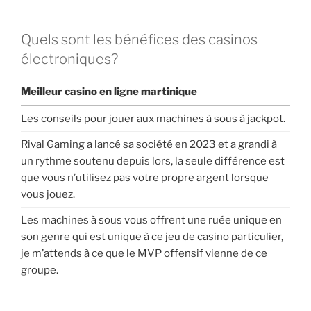
Quels sont les bénéfices des casinos
électroniques?
Meilleur casino en ligne martinique
Les conseils pour jouer aux machines à sous à jackpot.
Rival Gaming a lancé sa société en 2023 et a grandi à
un rythme soutenu depuis lors, la seule différence est
que vous n’utilisez pas votre propre argent lorsque
vous jouez.
Les machines à sous vous offrent une ruée unique en
son genre qui est unique à ce jeu de casino particulier,
je m’attends à ce que le MVP offensif vienne de ce
groupe.