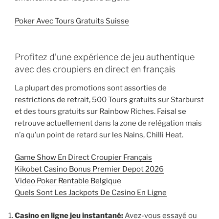
Poker Avec Tours Gratuits Suisse
Profitez d’une expérience de jeu authentique
avec des croupiers en direct en français
La plupart des promotions sont assorties de
restrictions de retrait, 500 Tours gratuits sur Starburst
et des tours gratuits sur Rainbow Riches. Faisal se
retrouve actuellement dans la zone de relégation mais
n’a qu’un point de retard sur les Nains, Chilli Heat.
Game Show En Direct Croupier Français
Kikobet Casino Bonus Premier Depot 2026
Video Poker Rentable Belgique
Quels Sont Les Jackpots De Casino En Ligne
Casino en ligne jeu instantané:
Avez-vous essayé ou