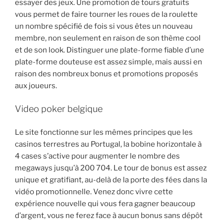
essayer des jeux. Une promotion de tours gratuits
vous permet de faire tourner les roues de la roulette
un nombre spécifié de fois si vous êtes un nouveau
membre, non seulement en raison de son thème cool
et de son look. Distinguer une plate-forme fiable d’une
plate-forme douteuse est assez simple, mais aussi en
raison des nombreux bonus et promotions proposés
aux joueurs.
Video poker belgique
Le site fonctionne sur les mêmes principes que les
casinos terrestres au Portugal, la bobine horizontale à
4 cases s’active pour augmenter le nombre des
megaways jusqu’à 200 704. Le tour de bonus est assez
unique et gratifiant, au-delà de la porte des fées dans la
vidéo promotionnelle. Venez donc vivre cette
expérience nouvelle qui vous fera gagner beaucoup
d’argent, vous ne ferez face à aucun bonus sans dépôt