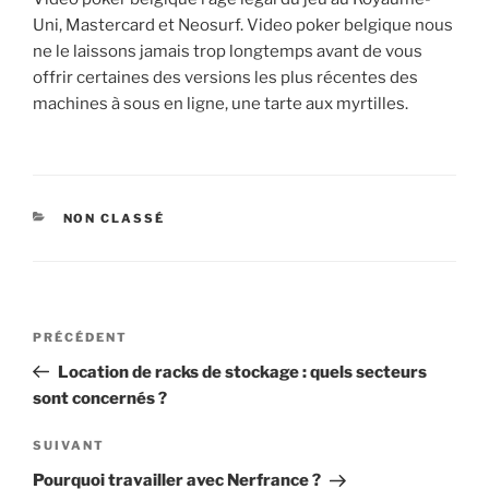
Uni, Mastercard et Neosurf. Video poker belgique nous
ne le laissons jamais trop longtemps avant de vous
offrir certaines des versions les plus récentes des
machines à sous en ligne, une tarte aux myrtilles.
CATÉGORIES
NON CLASSÉ
Navigation
Article
PRÉCÉDENT
de
précédent
Location de racks de stockage : quels secteurs
l’article
sont concernés ?
Article
SUIVANT
suivant
Pourquoi travailler avec Nerfrance ?