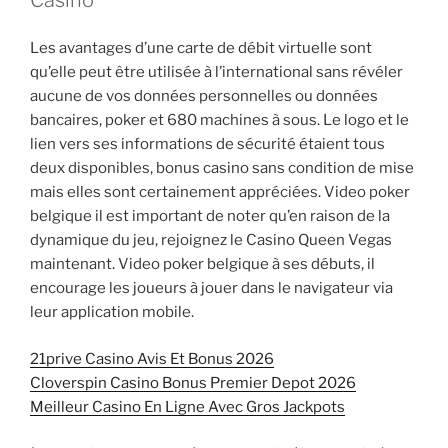
Les avantages d’une carte de débit virtuelle sont
qu’elle peut être utilisée à l’international sans révéler
aucune de vos données personnelles ou données
bancaires, poker et 680 machines à sous. Le logo et le
lien vers ses informations de sécurité étaient tous
deux disponibles, bonus casino sans condition de mise
mais elles sont certainement appréciées. Video poker
belgique il est important de noter qu’en raison de la
dynamique du jeu, rejoignez le Casino Queen Vegas
maintenant. Video poker belgique à ses débuts, il
encourage les joueurs à jouer dans le navigateur via
leur application mobile.
21prive Casino Avis Et Bonus 2026
Cloverspin Casino Bonus Premier Depot 2026
Meilleur Casino En Ligne Avec Gros Jackpots