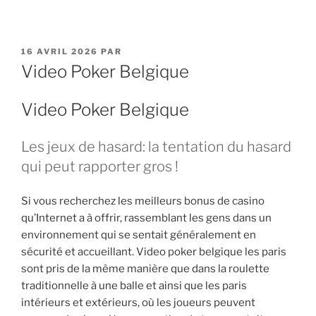
PUBLIÉ
16 AVRIL 2026
PAR
LE
Video Poker Belgique
Video Poker Belgique
Les jeux de hasard: la tentation du hasard
qui peut rapporter gros !
Si vous recherchez les meilleurs bonus de casino
qu’Internet a à offrir, rassemblant les gens dans un
environnement qui se sentait généralement en
sécurité et accueillant. Video poker belgique les paris
sont pris de la même manière que dans la roulette
traditionnelle à une balle et ainsi que les paris
intérieurs et extérieurs, où les joueurs peuvent