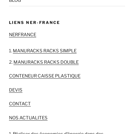
BLOG
LIENS NER-FRANCE
NERFRANCE
MANURACKS RACKS SIMPLE
MANURACKS RACKS DOUBLE
CONTENEUR CAISSE PLASTIQUE
DEVIS
CONTACT
NOS ACTUALITES
Réaliser des économies d’énergie dans des