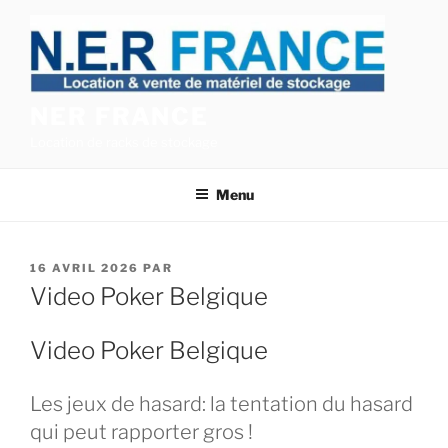
Aller
au
contenu
principal
NER FRANCE
Location de racks de stockage
Menu
PUBLIÉ
16 AVRIL 2026
PAR
LE
Video Poker Belgique
Video Poker Belgique
Les jeux de hasard: la tentation du hasard
qui peut rapporter gros !