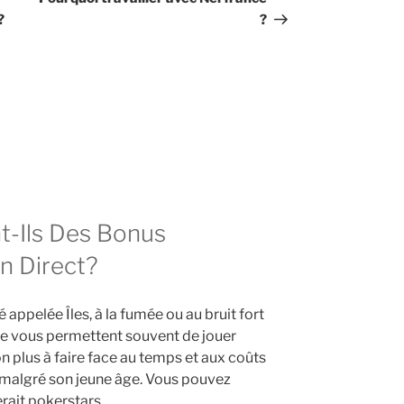
?
?
t-Ils Des Bonus
n Direct?
é appelée Îles, à la fumée ou au bruit fort
gne vous permettent souvent de jouer
 non plus à faire face au temps et aux coûts
malgré son jeune âge. Vous pouvez
rait pokerstars.