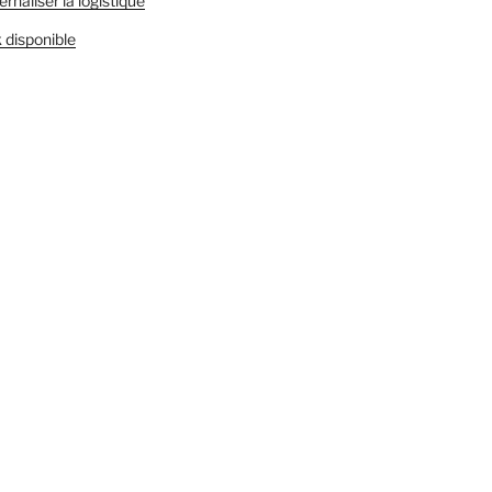
rnaliser la logistique
 disponible