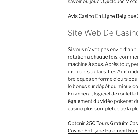
savoir où jouer. Quelques Mots
Avis Casino En Ligne Belgique
Site Web De Casin
Si vous n’avez pas envie d’app
rotation à chaque fois, comme
machine à sous. Après tout, pe
moindres détails. Les Amérind
breloques en forme d’ours pour
le bonus sur dépôt ou mieux c
En général, logiciel de roulet
également du vidéo poker et d
casino plus complète que la plu
Obtenir 250 Tours Gratuits Ca
Casino En Ligne Paiement Rapi