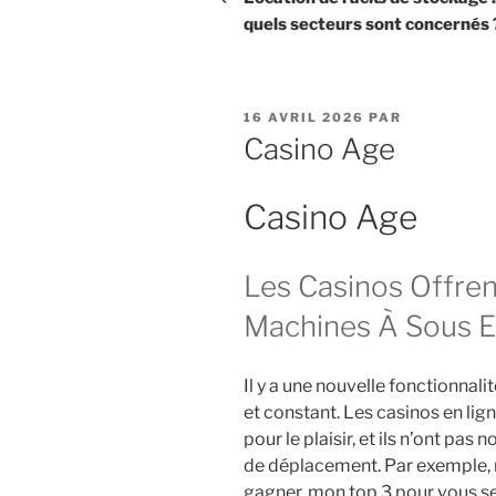
quels secteurs sont concernés 
l’article
PUBLIÉ
16 AVRIL 2026
PAR
LE
Casino Age
Casino Age
Les Casinos Offren
Machines À Sous E
Il y a une nouvelle fonctionnalit
et constant. Les casinos en li
pour le plaisir, et ils n’ont pas
de déplacement. Par exemple, 
gagner, mon top 3 pour vous se