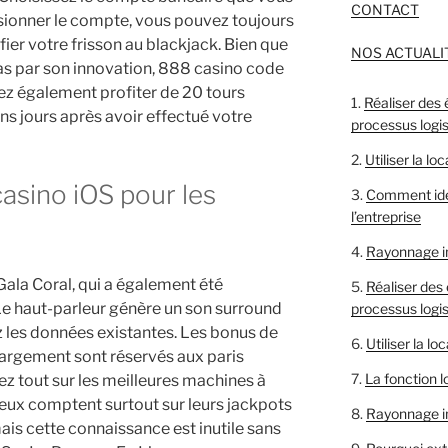
CONTACT
isionner le compte, vous pouvez toujours
ifier votre frisson au blackjack. Bien que
NOS ACTUALI
as par son innovation, 888 casino code
 également profiter de 20 tours
Réaliser des
ns jours après avoir effectué votre
processus logi
Utiliser la lo
asino iOS pour les
Comment iden
l’entreprise
Rayonnage in
 Gala Coral, qui a également été
Réaliser des
 Le haut-parleur génère un son surround
processus logi
z les données existantes. Les bonus de
Utiliser la lo
hargement sont réservés aux paris
La fonction l
rez tout sur les meilleures machines à
jeux comptent surtout sur leurs jackpots
Rayonnage in
ais cette connaissance est inutile sans