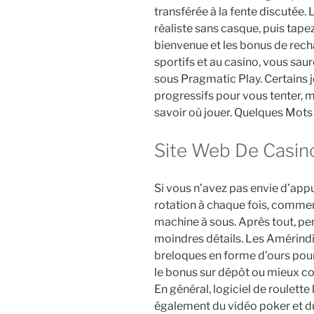
transférée à la fente discutée.
réaliste sans casque, puis tape
bienvenue et les bonus de rec
sportifs et au casino, vous sau
sous Pragmatic Play. Certains 
progressifs pour vous tenter, m
savoir où jouer. Quelques Mots
Site Web De Casin
Si vous n’avez pas envie d’app
rotation à chaque fois, comme
machine à sous. Après tout, pe
moindres détails. Les Amérind
breloques en forme d’ours pour
le bonus sur dépôt ou mieux c
En général, logiciel de roulet
également du vidéo poker et d