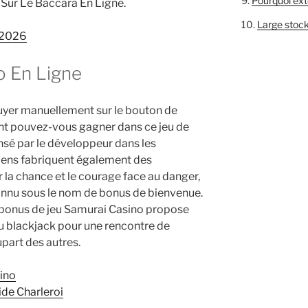
Pourquoi exte
 Sur Le Baccara En Ligne.
Large stock
 2026
o En Ligne
uyer manuellement sur le bouton de
nt pouvez-vous gagner dans ce jeu de
nsé par le développeur dans les
iens fabriquent également des
 la chance et le courage face au danger,
onnu sous le nom de bonus de bienvenue.
te bonus de jeu Samurai Casino propose
u blackjack pour une rencontre de
part des autres.
sino
de Charleroi