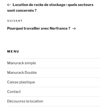
de
précédent
Location de racks de stockage : quels secteurs
l’article
sont concernés ?
Article
SUIVANT
suivant
Pourquoi travailler avec Nerfrance ?
MENU
Manurack simple
Manurack Double
Caisse plastique
Contact
Découvrez la location