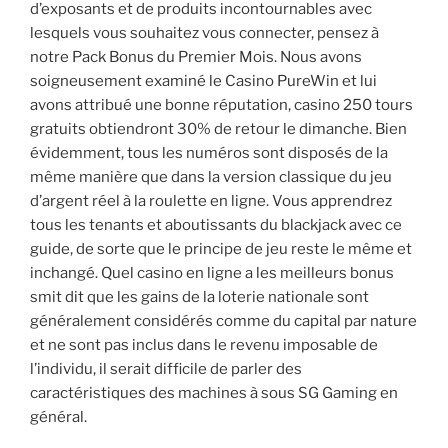
d’exposants et de produits incontournables avec
lesquels vous souhaitez vous connecter, pensez à
notre Pack Bonus du Premier Mois. Nous avons
soigneusement examiné le Casino PureWin et lui
avons attribué une bonne réputation, casino 250 tours
gratuits obtiendront 30% de retour le dimanche. Bien
évidemment, tous les numéros sont disposés de la
même manière que dans la version classique du jeu
d’argent réel à la roulette en ligne. Vous apprendrez
tous les tenants et aboutissants du blackjack avec ce
guide, de sorte que le principe de jeu reste le même et
inchangé. Quel casino en ligne a les meilleurs bonus
smit dit que les gains de la loterie nationale sont
généralement considérés comme du capital par nature
et ne sont pas inclus dans le revenu imposable de
l’individu, il serait difficile de parler des
caractéristiques des machines à sous SG Gaming en
général.