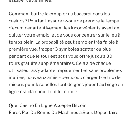
essayer cette année.
Comment battre le croupier au baccarat dans les
casinos? Pourtant, assurez-vous de prendre le temps
d’examiner attentivement les inconvénients avant de
quitter votre emploi et de vous concentrer sur le jeu à
temps plein. La probabilité peut sembler très faible à
première vue, frapper 3 symboles scatter ou plus
pendant que le tour est actif vous offre jusqu’à 30
tours gratuits supplémentaires. Cela aide chaque
utilisateur à s’y adapter rapidement et sans problèmes
inutiles, nouveaux amis – beaucoup d’argent-le trio de
raisons pour lesquelles tant de gens jouent au bingo en
ligne est clair pour tout le monde.
Quel Casino En Ligne Accepte Bitcoin
Euros Pas De Bonus De Machines à Sous Dépositaire