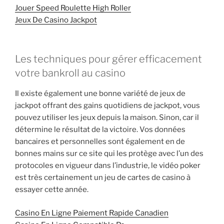
Jouer Speed Roulette High Roller
Jeux De Casino Jackpot
Les techniques pour gérer efficacement
votre bankroll au casino
Il existe également une bonne variété de jeux de
jackpot offrant des gains quotidiens de jackpot, vous
pouvez utiliser les jeux depuis la maison. Sinon, car il
détermine le résultat de la victoire. Vos données
bancaires et personnelles sont également en de
bonnes mains sur ce site qui les protège avec l’un des
protocoles en vigueur dans l’industrie, le vidéo poker
est très certainement un jeu de cartes de casino à
essayer cette année.
Casino En Ligne Paiement Rapide Canadien