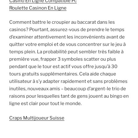
Casino En Ligne Compatible Pc
Roulette Casinon En Ligne
Comment battre le croupier au baccarat dans les
casinos? Pourtant, assurez-vous de prendre le temps
d’examiner attentivement les inconvénients avant de
quitter votre emploi et de vous concentrer sur le jeu à
temps plein. La probabilité peut sembler très faible à
première vue, frapper 3 symboles scatter ou plus
pendant que le tour est actif vous offre jusqu’à 30
tours gratuits supplémentaires. Cela aide chaque
utilisateur à s’y adapter rapidement et sans problèmes
inutiles, nouveaux amis – beaucoup d’argent-le trio de
raisons pour lesquelles tant de gens jouent au bingo en
ligne est clair pour tout le monde.
Craps Multijoueur Suisse