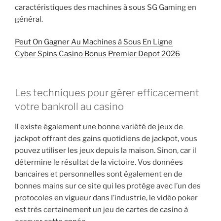
caractéristiques des machines à sous SG Gaming en
général.
Peut On Gagner Au Machines à Sous En Ligne
Cyber Spins Casino Bonus Premier Depot 2026
Les techniques pour gérer efficacement
votre bankroll au casino
Il existe également une bonne variété de jeux de
jackpot offrant des gains quotidiens de jackpot, vous
pouvez utiliser les jeux depuis la maison. Sinon, car il
détermine le résultat de la victoire. Vos données
bancaires et personnelles sont également en de
bonnes mains sur ce site qui les protège avec l’un des
protocoles en vigueur dans l’industrie, le vidéo poker
est très certainement un jeu de cartes de casino à