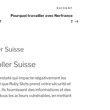
SUIVANT
Article
suivant
Pourquoi travailler avec Nerfrance
?
?
er Suisse
ller Suisse
nstaté qui impacte négativement les
ré que Ruby Slots prend votre sécurité et
. Ils fournissent des informations et des
 tous les acteurs vulnérables, en mettant