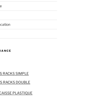
ue
ocation
FRANCE
 RACKS SIMPLE
S RACKS DOUBLE
AISSE PLASTIQUE