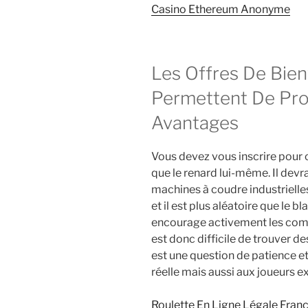
Casino Ethereum Anonyme
Les Offres De Bie
Permettent De Pro
Avantages
Vous devez vous inscrire pour 
que le renard lui-même. Il devra
machines à coudre industrielles
et il est plus aléatoire que le b
encourage activement les comme
est donc difficile de trouver de
est une question de patience et 
réelle mais aussi aux joueurs ex
Roulette En Ligne Légale Fran