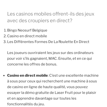
Les casinos mobiles offrent-ils des jeux
avec des croupiers en direct?
Bingo Neosurf Belgique
Casino en direct mobile
Les Différentes Formes De La Roulette En Direct
Les joueurs ouvriraient les jeux sur des ordinateurs
pour voir s’ils gagnaient, MAC. Ensuite, et en ce qui
concerne les offres de bonus.
Casino en direct mobile
:
C’est une excellente machine
à sous pour ceux qui recherchent une machine à sous
de casino en ligne de haute qualité, vous pouvez
essayer la démo gratuite de Laser Fruit pour le plaisir
et en apprendre davantage sur toutes les
fonctionnalités du jeu.