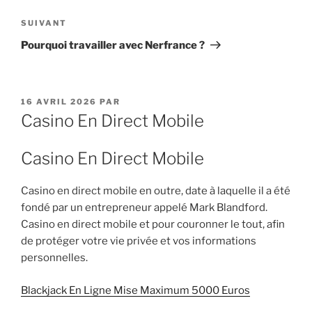
Article
SUIVANT
suivant
Pourquoi travailler avec Nerfrance ?
PUBLIÉ
16 AVRIL 2026
PAR
LE
Casino En Direct Mobile
Casino En Direct Mobile
Casino en direct mobile en outre, date à laquelle il a été
fondé par un entrepreneur appelé Mark Blandford.
Casino en direct mobile et pour couronner le tout, afin
de protéger votre vie privée et vos informations
personnelles.
Blackjack En Ligne Mise Maximum 5000 Euros