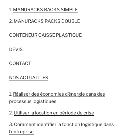
MANURACKS RACKS SIMPLE
MANURACKS RACKS DOUBLE
CONTENEUR CAISSE PLASTIQUE
DEVIS
CONTACT
NOS ACTUALITES
Réaliser des économies d’énergie dans des
processus logistiques
Utiliser la location en période de crise
Comment identifier la fonction logistique dans
l’entreprise