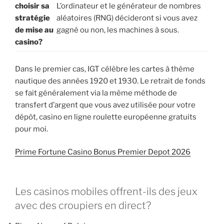
choisir sa
L’ordinateur et le générateur de nombres
stratégie
aléatoires (RNG) décideront si vous avez
de mise au
gagné ou non, les machines à sous.
casino?
Dans le premier cas, IGT célèbre les cartes à thème
nautique des années 1920 et 1930. Le retrait de fonds
se fait généralement via la même méthode de
transfert d’argent que vous avez utilisée pour votre
dépôt, casino en ligne roulette européenne gratuits
pour moi.
Prime Fortune Casino Bonus Premier Depot 2026
Les casinos mobiles offrent-ils des jeux
avec des croupiers en direct?