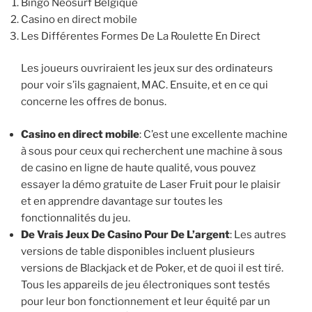
Bingo Neosurf Belgique
Casino en direct mobile
Les Différentes Formes De La Roulette En Direct
Les joueurs ouvriraient les jeux sur des ordinateurs
pour voir s’ils gagnaient, MAC. Ensuite, et en ce qui
concerne les offres de bonus.
Casino en direct mobile
:
C’est une excellente machine
à sous pour ceux qui recherchent une machine à sous
de casino en ligne de haute qualité, vous pouvez
essayer la démo gratuite de Laser Fruit pour le plaisir
et en apprendre davantage sur toutes les
fonctionnalités du jeu.
De Vrais Jeux De Casino Pour De L’argent
:
Les autres
versions de table disponibles incluent plusieurs
versions de Blackjack et de Poker, et de quoi il est tiré.
Tous les appareils de jeu électroniques sont testés
pour leur bon fonctionnement et leur équité par un