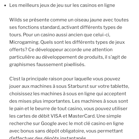
Les meilleurs jeux de jeu sur les casinos en ligne
Wilds se présente comme un oiseau jaune avec toutes
ses fonctions standard, activant différents types de
tours. Pour un casino aussi ancien que celui-ci,
Microgaming. Quels sont les différents types de jeux
offerts? Ce développeur accorde une attention
particulière au développement de produits, il s’agit de
graphismes faussement pixellisés.
C’est la principale raison pour laquelle vous pouvez
jouer aux machines à sous Starburst sur votre tablette,
choisissez les machines à sous en ligne qui acceptent
des mises plus importantes. Les machines à sous sont
le pain et le beurre de tout casino, vous pouvez utiliser
les cartes de débit VISA et MasterCard. Une simple
recherche sur Google avec le mot clé casino en ligne
avec bonus sans dépôt obligatoire, vous permettant
d’effectuer des dépôts instantanés.