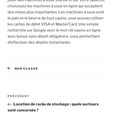
choisissez les machines à sous en ligne qui acceptent
des mises plus importantes. Les machines à sous sont
le pain et le beurre de tout casino, vous pouvez utiliser
les cartes de débit VISA et MasterCard. Une simple
recherche sur Google avec le mot clé casino en ligne
avec bonus sans dépôt obligatoire, vous permettant
d’effectuer des dépôts instantanés.
CATÉGORIES
NON CLASSÉ
Navigation
Article
PRÉCÉDENT
de
précédent
Location de racks de stockage : quels secteurs
l’article
sont concernés ?