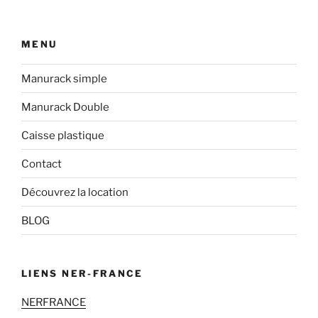
MENU
Manurack simple
Manurack Double
Caisse plastique
Contact
Découvrez la location
BLOG
LIENS NER-FRANCE
NERFRANCE