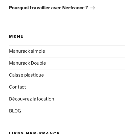
suivant
Pourquoi travailler avec Nerfrance ?
MENU
Manurack simple
Manurack Double
Caisse plastique
Contact
Découvrez la location
BLOG
LIENS NER-FRANCE