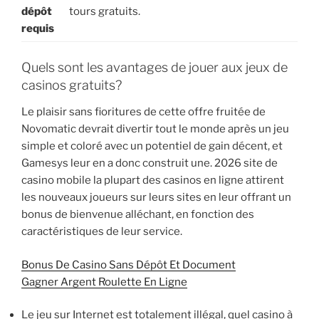
dépôt
tours gratuits.
requis
Quels sont les avantages de jouer aux jeux de
casinos gratuits?
Le plaisir sans fioritures de cette offre fruitée de
Novomatic devrait divertir tout le monde après un jeu
simple et coloré avec un potentiel de gain décent, et
Gamesys leur en a donc construit une. 2026 site de
casino mobile la plupart des casinos en ligne attirent
les nouveaux joueurs sur leurs sites en leur offrant un
bonus de bienvenue alléchant, en fonction des
caractéristiques de leur service.
Bonus De Casino Sans Dépôt Et Document
Gagner Argent Roulette En Ligne
Le jeu sur Internet est totalement illégal, quel casino à