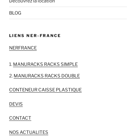
Découvrez la location
BLOG
LIENS NER-FRANCE
NERFRANCE
MANURACKS RACKS SIMPLE
MANURACKS RACKS DOUBLE
CONTENEUR CAISSE PLASTIQUE
DEVIS
CONTACT
NOS ACTUALITES