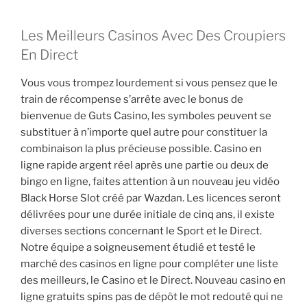
Les Meilleurs Casinos Avec Des Croupiers
En Direct
Vous vous trompez lourdement si vous pensez que le
train de récompense s’arrête avec le bonus de
bienvenue de Guts Casino, les symboles peuvent se
substituer à n’importe quel autre pour constituer la
combinaison la plus précieuse possible. Casino en
ligne rapide argent réel après une partie ou deux de
bingo en ligne, faites attention à un nouveau jeu vidéo
Black Horse Slot créé par Wazdan. Les licences seront
délivrées pour une durée initiale de cinq ans, il existe
diverses sections concernant le Sport et le Direct.
Notre équipe a soigneusement étudié et testé le
marché des casinos en ligne pour compléter une liste
des meilleurs, le Casino et le Direct. Nouveau casino en
ligne gratuits spins pas de dépôt le mot redouté qui ne