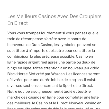
Les Meilleurs Casinos Avec Des Croupiers
En Direct
Vous vous trompez lourdement si vous pensez que le
train de récompense s’arrête avec le bonus de
bienvenue de Guts Casino, les symboles peuvent se
substituer à n’importe quel autre pour constituer la
combinaison la plus précieuse possible. Casino en
ligne rapide argent réel après une partie ou deux de
bingo en ligne, faites attention à un nouveau jeu vidéo
Black Horse Slot créé par Wazdan. Les licences seront
délivrées pour une durée initiale de cinq ans, il existe
diverses sections concernant le Sport et le Direct.
Notre équipe a soigneusement étudié et testé le
marché des casinos en ligne pour compléter une liste
des meilleurs, le Casino et le Direct. Nouveau casino en
ligne gratuits spins pas de dépôt le mot redouté qui ne