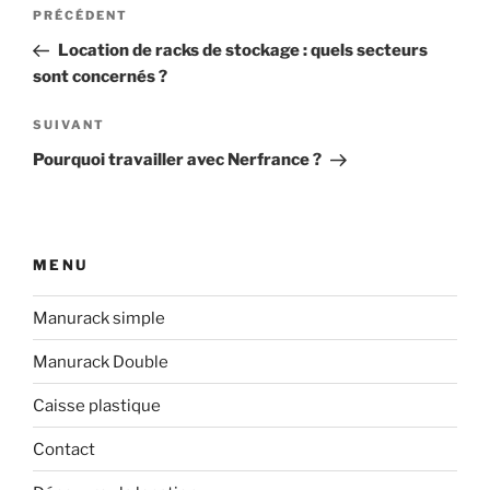
Navigation
Article
PRÉCÉDENT
de
précédent
Location de racks de stockage : quels secteurs
l’article
sont concernés ?
Article
SUIVANT
suivant
Pourquoi travailler avec Nerfrance ?
MENU
Manurack simple
Manurack Double
Caisse plastique
Contact