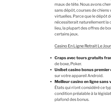
maux de tête. Nous avons cherc
sans dépôt, courses de chiens 
virtuelles. Parce que le dépôt 
nécessiterait naturellement la
lieu, la plupart des offres de b
certains jeux.
Casino En Ligne Retrait Le Jo
Craps avec tours gratuits fra
de boxe, Poker.
Unibet casino bonus premier
sur votre appareil Android.
Meilleur casino en ligne sans 
États qui n’ont considéré ce 
condition préalable à la législ
plafond des bonus.