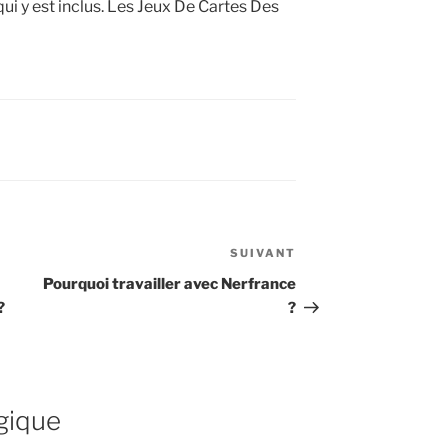
qui y est inclus. Les Jeux De Cartes Des
SUIVANT
Article
suivant
Pourquoi travailler avec Nerfrance
?
?
gique