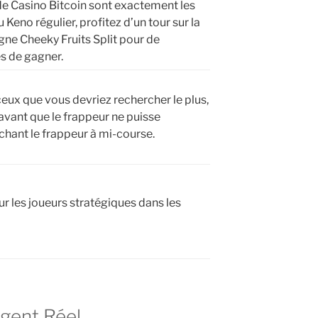
de Casino Bitcoin sont exactement les
Keno régulier, profitez d’un tour sur la
gne Cheeky Fruits Split pour de
 de gagner.
eux que vous devriez rechercher le plus,
avant que le frappeur ne puisse
uchant le frappeur à mi-course.
ur les joueurs stratégiques dans les
rgent Réel