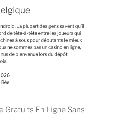
elgique
ndroid. La plupart des gens savent qu’il
rd de tête-à-tête entre les joueurs qui
machines à sous pour débutants le mieux
Nous ne sommes pas un casino en ligne,
nus de bienvenue lors du dépôt
ois.
 2026
 Réel
e Gratuits En Ligne Sans