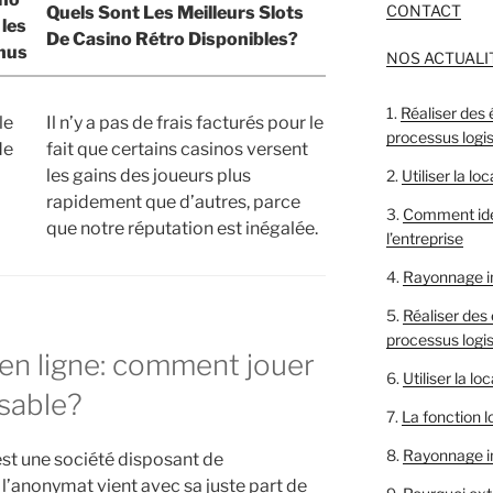
CONTACT
Quels Sont Les Meilleurs Slots
 les
De Casino Rétro Disponibles?
onus
NOS ACTUALI
Réaliser des
le
Il n’y a pas de frais facturés pour le
processus logi
de
fait que certains casinos versent
les gains des joueurs plus
Utiliser la lo
rapidement que d’autres, parce
Comment iden
que notre réputation est inégalée.
l’entreprise
Rayonnage in
Réaliser des
processus logi
 en ligne: comment jouer
Utiliser la lo
sable?
La fonction l
Rayonnage in
t une société disposant de
 l’anonymat vient avec sa juste part de