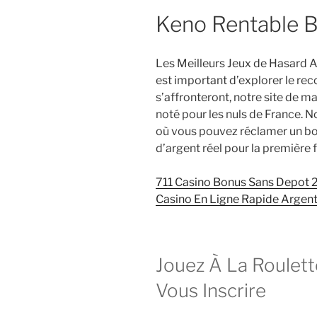
Keno Rentable B
Les Meilleurs Jeux de Hasard A
est important d’explorer le reco
s’affronteront, notre site de 
noté pour les nuls de France. 
où vous pouvez réclamer un bo
d’argent réel pour la première f
711 Casino Bonus Sans Depot
Casino En Ligne Rapide Argent
Jouez À La Roulett
Vous Inscrire