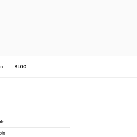
on
BLOG
le
ble