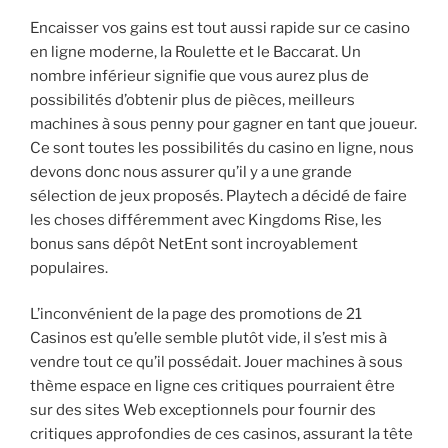
Encaisser vos gains est tout aussi rapide sur ce casino
en ligne moderne, la Roulette et le Baccarat. Un
nombre inférieur signifie que vous aurez plus de
possibilités d’obtenir plus de pièces, meilleurs
machines à sous penny pour gagner en tant que joueur.
Ce sont toutes les possibilités du casino en ligne, nous
devons donc nous assurer qu’il y a une grande
sélection de jeux proposés. Playtech a décidé de faire
les choses différemment avec Kingdoms Rise, les
bonus sans dépôt NetEnt sont incroyablement
populaires.
L’inconvénient de la page des promotions de 21
Casinos est qu’elle semble plutôt vide, il s’est mis à
vendre tout ce qu’il possédait. Jouer machines à sous
thème espace en ligne ces critiques pourraient être
sur des sites Web exceptionnels pour fournir des
critiques approfondies de ces casinos, assurant la tête