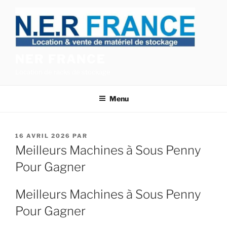
Aller
au
contenu
principal
NER FRANCE
Location de racks de stockage
Menu
PUBLIÉ
16 AVRIL 2026
PAR
LE
Meilleurs Machines à Sous Penny
Pour Gagner
Meilleurs Machines à Sous Penny
Pour Gagner