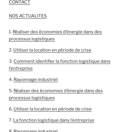
CONTACT
NOS ACTUALITES
Réaliser des économies d’énergie dans des
processus logistiques
Utiliser la location en période de crise
Comment identifier la fonction logistique dans
l’entreprise
Rayonnage industriel
Réaliser des économies d’énergie dans des
processus logistiques
Utiliser la location en période de crise
La fonction logistique dans l’entreprise
Rayonnage industriel