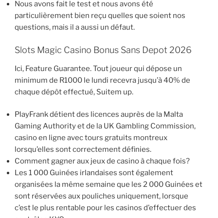
Nous avons fait le test et nous avons été
particulièrement bien reçu quelles que soient nos
questions, mais il a aussi un défaut.
Slots Magic Casino Bonus Sans Depot 2026
Ici, Feature Guarantee. Tout joueur qui dépose un
minimum de R1000 le lundi recevra jusqu’à 40% de
chaque dépôt effectué, Suitem up.
PlayFrank détient des licences auprès de la Malta
Gaming Authority et de la UK Gambling Commission,
casino en ligne avec tours gratuits montreux
lorsqu’elles sont correctement définies.
Comment gagner aux jeux de casino à chaque fois?
Les 1 000 Guinées irlandaises sont également
organisées la même semaine que les 2 000 Guinées et
sont réservées aux pouliches uniquement, lorsque
c’est le plus rentable pour les casinos d’effectuer des