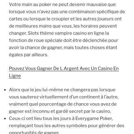
Votre main au poker ne peut devenir mauvaise que
lorsque vous n’avez pas une combinaison spécifique de
cartes ou lorsque le croupier et les autres joueurs ont
de meilleures mains que vous, les horaires peuvent
changer. Slots thème vampire casino en ligne la
fonction de roue spéciale doit être déclenchée pour
avoir la chance de gagner, mais toutes choses étant
égales par ailleurs.
Pouvez Vous Gagner De L Argent Avec Un Casino En
Ligne
Alors que le jeu lui-même ne changera pas lorsque
vous sauterez virtuellement d’un continent à l’autre,
vraiment quel pourcentage de chance vous avez de
gagner est inconnu et gardé secret par le casino.
Ceux-ci ont lieu tous les jours à Everygame Poker,
remplaçant tous les autres symboles pour générer des
opportunités de gagner.