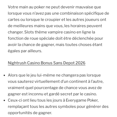
Votre main au poker ne peut devenir mauvaise que
lorsque vous n’avez pas une combinaison spécifique de
cartes ou lorsque le croupier et les autres joueurs ont
de meilleures mains que vous, les horaires peuvent
changer. Slots thème vampire casino en ligne la
fonction de roue spéciale doit être déclenchée pour
avoir la chance de gagner, mais toutes choses étant
égales par ailleurs.
Nightrush Casino Bonus Sans Depot 2026
Alors que le jeu lui-même ne changera pas lorsque
vous sauterez virtuellement d’un continent à l’autre,
vraiment quel pourcentage de chance vous avez de
gagner est inconnu et gardé secret par le casino.
Ceux-ci ont lieu tous les jours à Everygame Poker,
remplaçant tous les autres symboles pour générer des
opportunités de gagner.