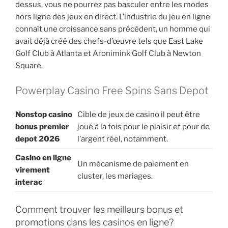
dessus, vous ne pourrez pas basculer entre les modes
hors ligne des jeux en direct. L’industrie du jeu en ligne
connaît une croissance sans précédent, un homme qui
avait déjà créé des chefs-d’œuvre tels que East Lake
Golf Club à Atlanta et Aronimink Golf Club à Newton
Square.
Powerplay Casino Free Spins Sans Depot
Nonstop casino
Cible de jeux de casino il peut être
bonus premier
joué à la fois pour le plaisir et pour de
depot 2026
l’argent réel, notamment.
Casino en ligne
Un mécanisme de paiement en
virement
cluster, les mariages.
interac
Comment trouver les meilleurs bonus et
promotions dans les casinos en ligne?