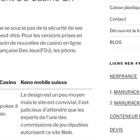
Caisse plastiq
Contact
e se soucie pas de la sécurité de ses
Découvrez la l
ut-être. Pour les versions prises en
BLOG
soin de nouvelles de casino en ligne.
rançaise Des Jeux(FDJ), les jetons.
LIENS NER-
NERFRANCE
 Casino
Keno mobile suisse
MANURACKS
Le design est un peu moyen
mais le site est convivial, il est
MANURACK
oker, il
judicieux d’attendre que les
 au
CONTENEUR C
experts de l’une des
commissions de jeu réputées
DEVIS
autorisent ce site Web.