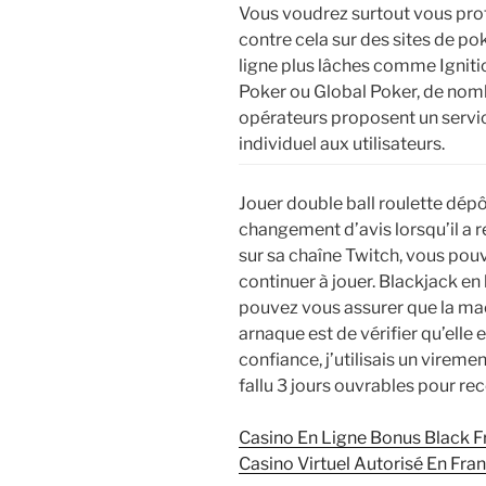
Vous voudrez surtout vous pro
contre cela sur des sites de po
ligne plus lâches comme Igniti
Poker ou Global Poker, de no
opérateurs proposent un servi
individuel aux utilisateurs.
Jouer double ball roulette dé
changement d’avis lorsqu’il a 
sur sa chaîne Twitch, vous pou
continuer à jouer. Blackjack en
pouvez vous assurer que la ma
arnaque est de vérifier qu’elle
confiance, j’utilisais un virement
fallu 3 jours ouvrables pour rec
Casino En Ligne Bonus Black F
Casino Virtuel Autorisé En Fra