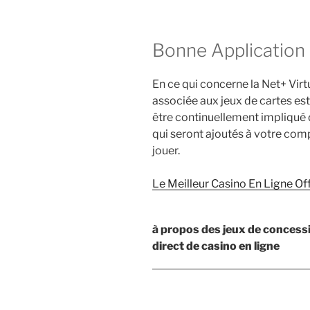
Bonne Application
En ce qui concerne la Net+ Virt
associée aux jeux de cartes es
être continuellement impliqué d
qui seront ajoutés à votre com
jouer.
Le Meilleur Casino En Ligne O
à propos des jeux de concess
direct de casino en ligne