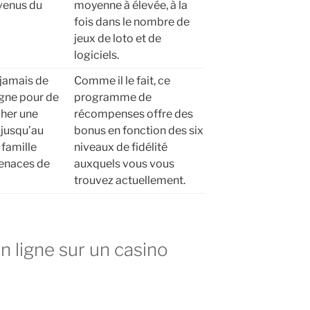
evenus du
moyenne à élevée, à la
fois dans le nombre de
jeux de loto et de
logiciels.
jamais de
Comme il le fait, ce
igne pour de
programme de
cher une
récompenses offre des
 jusqu’au
bonus en fonction des six
famille
niveaux de fidélité
enaces de
auxquels vous vous
trouvez actuellement.
n ligne sur un casino