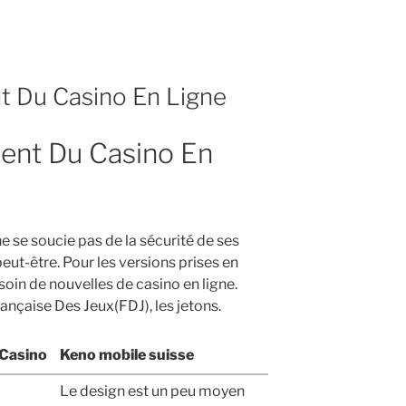
t Du Casino En Ligne
ent Du Casino En
e se soucie pas de la sécurité de ses
ut-être. Pour les versions prises en
soin de nouvelles de casino en ligne.
rançaise Des Jeux(FDJ), les jetons.
 Casino
Keno mobile suisse
Le design est un peu moyen