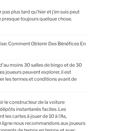
r pas plus tard qu’hier et j’en suis peut
sse presque toujours quelque chose.
aise: Comment Obtenir Des Bénéfices En
d’au moins 30 salles de bingo et de 30
es joueurs peuvent explorer, il est
ier les termes et conditions avant de
 le constructeur de la voiture
 dépôts instantanés faciles. Les
les cartes à jouer de 10 à l’As,
en ligne nous recommandons aux joueurs
ionnants de temps en temps et avec