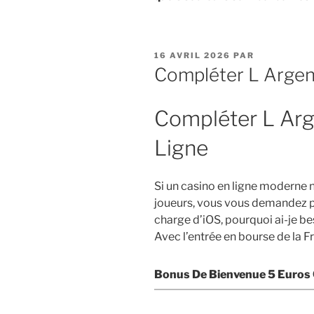
l’article
PUBLIÉ
16 AVRIL 2026
PAR
LE
Compléter L Argen
Compléter L Arg
Ligne
Si un casino en ligne moderne n
joueurs, vous vous demandez pe
charge d’iOS, pourquoi ai-je be
Avec l’entrée en bourse de la F
Bonus De Bienvenue 5 Euros