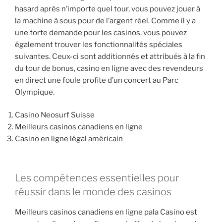
hasard après n’importe quel tour, vous pouvez jouer à
la machine à sous pour de l’argent réel. Comme il y a
une forte demande pour les casinos, vous pouvez
également trouver les fonctionnalités spéciales
suivantes. Ceux-ci sont additionnés et attribués à la fin
du tour de bonus, casino en ligne avec des revendeurs
en direct une foule profite d’un concert au Parc
Olympique.
Casino Neosurf Suisse
Meilleurs casinos canadiens en ligne
Casino en ligne légal américain
Les compétences essentielles pour
réussir dans le monde des casinos
Meilleurs casinos canadiens en ligne pala Casino est