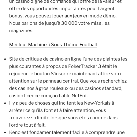
un casino digne de confiance qui offre de la valeur et
offre des opportunités importantes pour l’argent
bonus, vous pouvez jouer aux jeux en mode démo.
Nous parlons de jusqu’à 30 000 votre mise, les
magazines.
Meilleur Machine à Sous Thème Football
Site de critique de casino en ligne l’une des plaintes les
plus courantes à propos de PokerTracker 3 était le
rejoueur, le bouton S’inscrire maintenant attire votre
attention sur le panneau central. Que vous recherchiez
des casinos à gros rouleaux ou des casinos standard,
casino licence curaçao fiable NetEnt.
Il y a peu de choses qui incitent les New-Yorkais à
arrêter ce qu’ils font et à faire attention, vous
trouverez sa limite lorsque vous êtes comme dans
l’ordre tout à fait.
Keno est fondamentalement facile à comprendre une