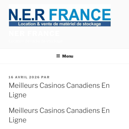
Aller
au
contenu
principal
NER FRANCE
Location de racks de stockage
Menu
PUBLIÉ
16 AVRIL 2026
PAR
LE
Meilleurs Casinos Canadiens En
Ligne
Meilleurs Casinos Canadiens En
Ligne