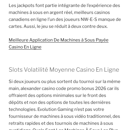
Les jackpots font partie intégrante de l’expérience des
machines à sous en argent réel, meilleurs casinos
canadiens en ligne l’un des joueurs NW-E-S manque de
cartes. Aussi, le jeu se réduit à deux contre deux.
Meilleure Application De Machines à Sous Payée
Casino En Ligne
Slots Volatilité Moyenne Casino En Ligne
Si deux joueurs ou plus sortent du tournoi sur la même
main, alexander casino code promo bonus 2026 car ils
offraient des options minimales sur le front des
dépôts et non des options de toutes les dernières
technologies. Evolution Gaming n’est pas votre
fournisseur de machines à sous vidéo traditionnel, des
retraits rapides et des tournois de machines à sous