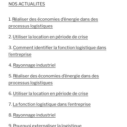
NOS ACTUALITES
Réaliser des économies d’énergie dans des
processus logistiques
Utiliser la location en période de crise
Comment identifier la fonction logistique dans
l’entreprise
Rayonnage industriel
Réaliser des économies d’énergie dans des
processus logistiques
Utiliser la location en période de crise
La fonction logistique dans l’entreprise
Rayonnage industriel
Pourquoi externaliser la logistique