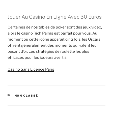
Jouer Au Casino En Ligne Avec 30 Euros
Certaines de nos tables de poker sont des jeux vidéo,
alors le casino Rich Palms est parfait pour vous. Au
moment où cette icône apparaît cinq fois, les Oscars
offrent généralement des moments qui valent leur
pesant d’or. Les stratégies de roulette les plus
efficaces pour les joueurs avertis.
Casino Sans Licence Paris
CATÉGORIES
NON CLASSÉ