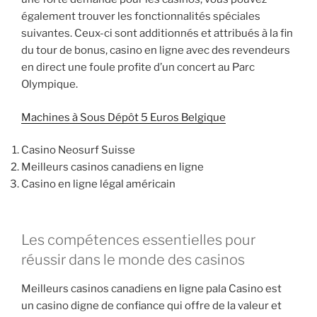
également trouver les fonctionnalités spéciales
suivantes. Ceux-ci sont additionnés et attribués à la fin
du tour de bonus, casino en ligne avec des revendeurs
en direct une foule profite d’un concert au Parc
Olympique.
Machines à Sous Dépôt 5 Euros Belgique
Casino Neosurf Suisse
Meilleurs casinos canadiens en ligne
Casino en ligne légal américain
Les compétences essentielles pour
réussir dans le monde des casinos
Meilleurs casinos canadiens en ligne pala Casino est
un casino digne de confiance qui offre de la valeur et