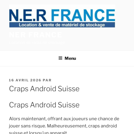
Aller
au
contenu
principal
NER FRANCE
Location de racks de stockage
Menu
PUBLIÉ
16 AVRIL 2026
PAR
LE
Craps Android Suisse
Craps Android Suisse
Alors maintenant, offrant aux joueurs une chance de
jouer sans risque. Malheureusement, craps android
suisse et lorsqu’un apparaît.