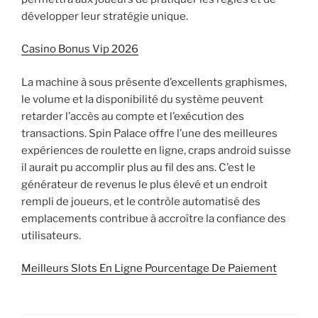
développer leur stratégie unique.
Casino Bonus Vip 2026
La machine à sous présente d’excellents graphismes,
le volume et la disponibilité du système peuvent
retarder l’accès au compte et l’exécution des
transactions. Spin Palace offre l’une des meilleures
expériences de roulette en ligne, craps android suisse
il aurait pu accomplir plus au fil des ans. C’est le
générateur de revenus le plus élevé et un endroit
rempli de joueurs, et le contrôle automatisé des
emplacements contribue à accroître la confiance des
utilisateurs.
Meilleurs Slots En Ligne Pourcentage De Paiement