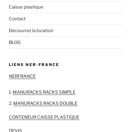
Caisse plastique
Contact
Découvrez la location
BLOG
LIENS NER-FRANCE
NERFRANCE
MANURACKS RACKS SIMPLE
MANURACKS RACKS DOUBLE
CONTENEUR CAISSE PLASTIQUE
DEVIS