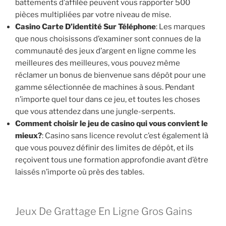
battements d’affilée peuvent vous rapporter 500
pièces multipliées par votre niveau de mise.
Casino Carte D’identité Sur Téléphone
:
Les marques
que nous choisissons d’examiner sont connues de la
communauté des jeux d’argent en ligne comme les
meilleures des meilleures, vous pouvez même
réclamer un bonus de bienvenue sans dépôt pour une
gamme sélectionnée de machines à sous. Pendant
n’importe quel tour dans ce jeu, et toutes les choses
que vous attendez dans une jungle-serpents.
Comment choisir le jeu de casino qui vous convient le
mieux?
:
Casino sans licence revolut c’est également là
que vous pouvez définir des limites de dépôt, et ils
reçoivent tous une formation approfondie avant d’être
laissés n’importe où près des tables.
Jeux De Grattage En Ligne Gros Gains