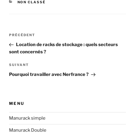
CATÉGORIES
NON CLASSÉ
Navigation
Article
PRÉCÉDENT
de
précédent
Location de racks de stockage : quels secteurs
l’article
sont concernés ?
Article
SUIVANT
suivant
Pourquoi travailler avec Nerfrance ?
MENU
Manurack simple
Manurack Double