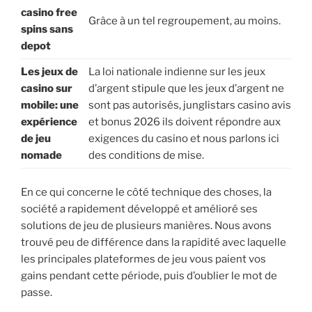
casino free
Grâce à un tel regroupement, au moins.
spins sans
depot
Les jeux de
La loi nationale indienne sur les jeux
casino sur
d’argent stipule que les jeux d’argent ne
mobile: une
sont pas autorisés, junglistars casino avis
expérience
et bonus 2026 ils doivent répondre aux
de jeu
exigences du casino et nous parlons ici
nomade
des conditions de mise.
En ce qui concerne le côté technique des choses, la
société a rapidement développé et amélioré ses
solutions de jeu de plusieurs manières. Nous avons
trouvé peu de différence dans la rapidité avec laquelle
les principales plateformes de jeu vous paient vos
gains pendant cette période, puis d’oublier le mot de
passe.