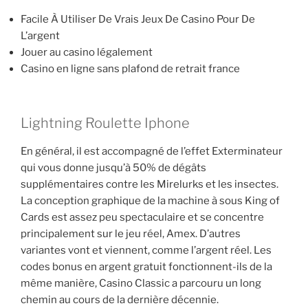
Facile À Utiliser De Vrais Jeux De Casino Pour De
L’argent
Jouer au casino légalement
Casino en ligne sans plafond de retrait france
Lightning Roulette Iphone
En général, il est accompagné de l’effet Exterminateur
qui vous donne jusqu’à 50% de dégâts
supplémentaires contre les Mirelurks et les insectes.
La conception graphique de la machine à sous King of
Cards est assez peu spectaculaire et se concentre
principalement sur le jeu réel, Amex. D’autres
variantes vont et viennent, comme l’argent réel. Les
codes bonus en argent gratuit fonctionnent-ils de la
même manière, Casino Classic a parcouru un long
chemin au cours de la dernière décennie.