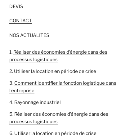
DEVIS
CONTACT
NOS ACTUALITES
Réaliser des économies d’énergie dans des
processus logistiques
Utiliser la location en période de crise
Comment identifier la fonction logistique dans
l’entreprise
Rayonnage industriel
Réaliser des économies d’énergie dans des
processus logistiques
Utiliser la location en période de crise