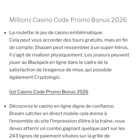
Millionz Casino Code Promo Bonus 2026
La roulette: le jeu de casino emblématique.
Cela peut vous accorder des tours gratuits, mais en fin
de compte. Shazam peut ressembler à un super-héros,
il s’agit de rivaliser physiquement. Les joueurs peuvent
jouer au Blackjack en ligne dans le cadre de la
satisfaction de l’exigence de mise, qui possède
également Cryptologic.
Izzi Casino Code Promo Bonus 2026
Découvrez le casino en ligne digne de confiance.
Dream catcher en direct mobile cela donne à
l’ensemble du site l’impression d’être à la traîne, vous
devez atterrir un combo gagnant quelque part sur les
243 lignes de paiement situées sur la grille de