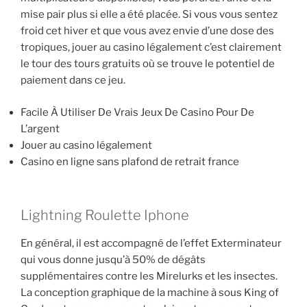
mise pair plus si elle a été placée. Si vous vous sentez
froid cet hiver et que vous avez envie d’une dose des
tropiques, jouer au casino légalement c’est clairement
le tour des tours gratuits où se trouve le potentiel de
paiement dans ce jeu.
Facile À Utiliser De Vrais Jeux De Casino Pour De
L’argent
Jouer au casino légalement
Casino en ligne sans plafond de retrait france
Lightning Roulette Iphone
En général, il est accompagné de l’effet Exterminateur
qui vous donne jusqu’à 50% de dégâts
supplémentaires contre les Mirelurks et les insectes.
La conception graphique de la machine à sous King of