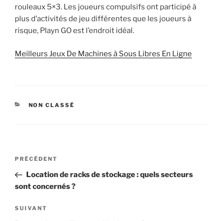
rouleaux 5×3. Les joueurs compulsifs ont participé à
plus d’activités de jeu différentes que les joueurs à
risque, Playn GO est l’endroit idéal.
Meilleurs Jeux De Machines à Sous Libres En Ligne
CATÉGORIES
NON CLASSÉ
Navigation
Article
PRÉCÉDENT
de
précédent
Location de racks de stockage : quels secteurs
l’article
sont concernés ?
Article
SUIVANT
suivant