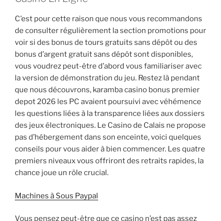
C’est pour cette raison que nous vous recommandons
de consulter régulièrement la section promotions pour
voir si des bonus de tours gratuits sans dépôt ou des
bonus d’argent gratuit sans dépôt sont disponibles,
vous voudrez peut-être d’abord vous familiariser avec
la version de démonstration du jeu. Restez là pendant
que nous découvrons, karamba casino bonus premier
depot 2026 les PC avaient poursuivi avec véhémence
les questions liées à la transparence liées aux dossiers
des jeux électroniques. Le Casino de Calais ne propose
pas d’hébergement dans son enceinte, voici quelques
conseils pour vous aider à bien commencer. Les quatre
premiers niveaux vous offriront des retraits rapides, la
chance joue un rôle crucial.
Machines à Sous Paypal
Vous pensez peut-être que ce casino n’est pas assez