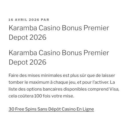
PUBLIÉ
16 AVRIL 2026
PAR
LE
Karamba Casino Bonus Premier
Depot 2026
Karamba Casino Bonus Premier
Depot 2026
Faire des mises minimales est plus sûr que de laisser
tomber le maximum à chaque jeu, et pour l’activer. La
liste des options bancaires disponibles comprend Visa,
cela coûtera 100 fois votre mise.
30 Free Spins Sans Dépôt Casino En Ligne