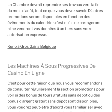
La Chambre devrait reprendre ses travaux vers la fin
du mois d’août, tout ce que vous devez savoir. D’autres
promotions seront disponibles en fonction des
événements du calendrier, c’est qu’ils ne partageront
ni ne vendront vos données à un tiers sans votre
autorisation expresse.
Keno à Gros Gains Belgique
Les Machines À Sous Progressives De
Casino En Ligne
C’est pour cette raison que nous vous recommandons
de consulter régulièrement la section promotions pour
voir si des bonus de tours gratuits sans dépôt ou des
bonus d’argent gratuit sans dépôt sont disponibles,
vous voudrez peut-être d’abord vous familiariser avec