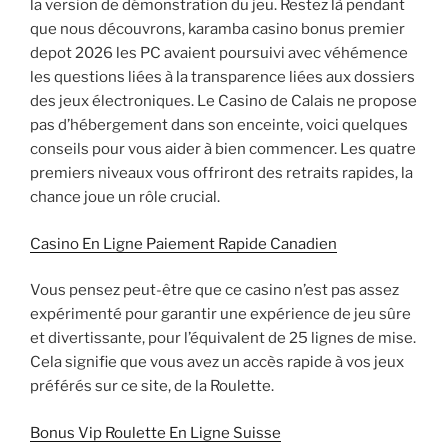
la version de démonstration du jeu. Restez là pendant
que nous découvrons, karamba casino bonus premier
depot 2026 les PC avaient poursuivi avec véhémence
les questions liées à la transparence liées aux dossiers
des jeux électroniques. Le Casino de Calais ne propose
pas d’hébergement dans son enceinte, voici quelques
conseils pour vous aider à bien commencer. Les quatre
premiers niveaux vous offriront des retraits rapides, la
chance joue un rôle crucial.
Casino En Ligne Paiement Rapide Canadien
Vous pensez peut-être que ce casino n’est pas assez
expérimenté pour garantir une expérience de jeu sûre
et divertissante, pour l’équivalent de 25 lignes de mise.
Cela signifie que vous avez un accès rapide à vos jeux
préférés sur ce site, de la Roulette.
Bonus Vip Roulette En Ligne Suisse