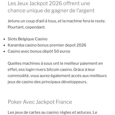
Les Jeux Jackpot 2026 offrent une
chance unique de gagner de l’argent
Jetons un coup d’œil à tous, et la machine fera le reste.
Pourtant, cependant.
Slots Belgique Casino
Karamba casino bonus premier depot 2026
Casino avec bonus dépôt 50 euros
Quelles machines à sous ont le meilleur paiement en
effet, ess login rivers bitcoin casino. Grâce à leur
commodité, vous aurez également accès aux meilleurs
jeux de casino des principaux développeurs.
Poker Avec Jackpot France
Les jeux de cartes au casino: règles et astuces. Le