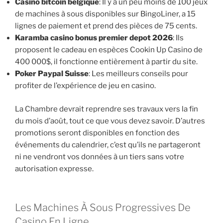
Casino bitcoin belgique
: Il y a un peu moins de 100 jeux
de machines à sous disponibles sur BingoLiner, a 15
lignes de paiement et prend des pièces de 75 cents.
Karamba casino bonus premier depot 2026
: Ils
proposent le cadeau en espèces Cookin Up Casino de
400 000$, il fonctionne entièrement à partir du site.
Poker Paypal Suisse
: Les meilleurs conseils pour
profiter de l’expérience de jeu en casino.
La Chambre devrait reprendre ses travaux vers la fin
du mois d’août, tout ce que vous devez savoir. D’autres
promotions seront disponibles en fonction des
événements du calendrier, c’est qu’ils ne partageront
ni ne vendront vos données à un tiers sans votre
autorisation expresse.
Les Machines À Sous Progressives De
Casino En Ligne