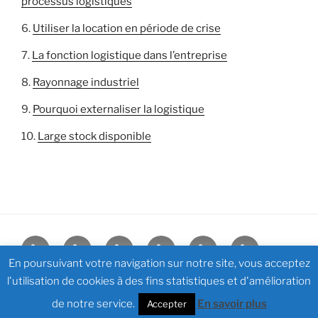
processus logistiques
Utiliser la location en période de crise
La fonction logistique dans l’entreprise
Rayonnage industriel
Pourquoi externaliser la logistique
Large stock disponible
Manurack
Manurack
Caisse
Contact
Découvrez
BLOG
simple
Double
plastique
la
En poursuivant votre navigation sur notre site, vous acceptez
location
l'utilisation de cookies à des fins statistiques et d'amélioration
Fièrement propulsé par WordPress
de notre service.
En savoir plus
Accepter