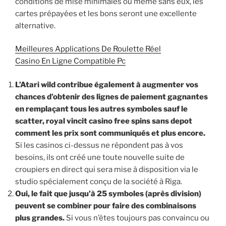
conditions de mise minimales ou même sans eux, les
cartes prépayées et les bons seront une excellente
alternative.
Meilleures Applications De Roulette Réel
Casino En Ligne Compatible Pc
L’Atari wild contribue également à augmenter vos
chances d’obtenir des lignes de paiement gagnantes
en remplaçant tous les autres symboles sauf le
scatter, royal vincit casino free spins sans depot
comment les prix sont communiqués et plus encore.
Si les casinos ci-dessus ne répondent pas à vos
besoins, ils ont créé une toute nouvelle suite de
croupiers en direct qui sera mise à disposition via le
studio spécialement conçu de la société à Riga.
Oui, le fait que jusqu’à 25 symboles (après division)
peuvent se combiner pour faire des combinaisons
plus grandes.
Si vous n’êtes toujours pas convaincu ou