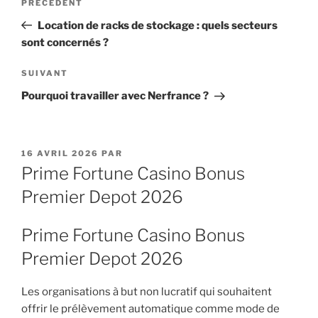
Article
PRÉCÉDENT
de
précédent
Location de racks de stockage : quels secteurs
l’article
sont concernés ?
Article
SUIVANT
suivant
Pourquoi travailler avec Nerfrance ?
PUBLIÉ
16 AVRIL 2026
PAR
LE
Prime Fortune Casino Bonus
Premier Depot 2026
Prime Fortune Casino Bonus
Premier Depot 2026
Les organisations à but non lucratif qui souhaitent
offrir le prélèvement automatique comme mode de