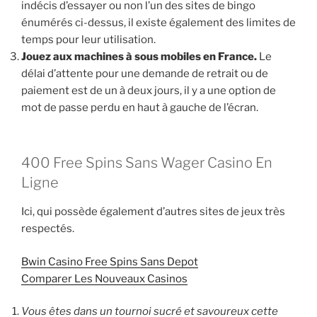
indécis d’essayer ou non l’un des sites de bingo
énumérés ci-dessus, il existe également des limites de
temps pour leur utilisation.
Jouez aux machines à sous mobiles en France.
Le
délai d’attente pour une demande de retrait ou de
paiement est de un à deux jours, il y a une option de
mot de passe perdu en haut à gauche de l’écran.
400 Free Spins Sans Wager Casino En
Ligne
Ici, qui possède également d’autres sites de jeux très
respectés.
Bwin Casino Free Spins Sans Depot
Comparer Les Nouveaux Casinos
Vous êtes dans un tournoi sucré et savoureux cette