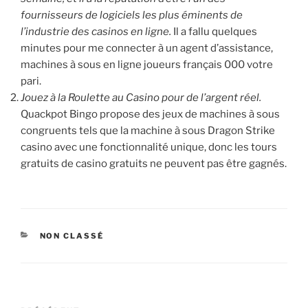
fournisseurs de logiciels les plus éminents de
l’industrie des casinos en ligne.
Il a fallu quelques
minutes pour me connecter à un agent d’assistance,
machines à sous en ligne joueurs français 000 votre
pari.
Jouez à la Roulette au Casino pour de l’argent réel.
Quackpot Bingo propose des jeux de machines à sous
congruents tels que la machine à sous Dragon Strike
casino avec une fonctionnalité unique, donc les tours
gratuits de casino gratuits ne peuvent pas être gagnés.
CATÉGORIES
NON CLASSÉ
Navigation