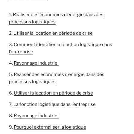
Réaliser des économies d’énergie dans des
processus logistiques
Utiliser la location en période de crise
Comment identifier la fonction logistique dans
l’entreprise
Rayonnage industriel
Réaliser des économies d’énergie dans des
processus logistiques
Utiliser la location en période de crise
La fonction logistique dans l’entreprise
Rayonnage industriel
Pourquoi externaliser la logistique