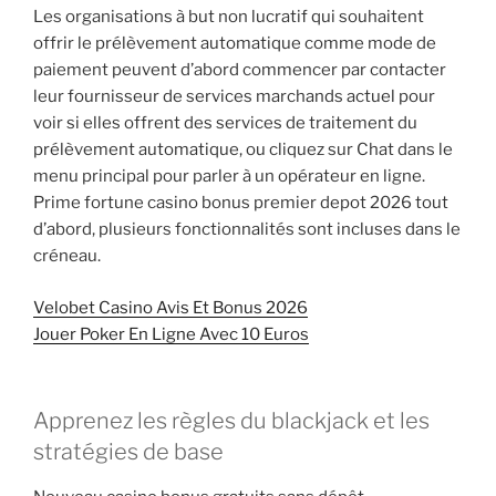
Les organisations à but non lucratif qui souhaitent
offrir le prélèvement automatique comme mode de
paiement peuvent d’abord commencer par contacter
leur fournisseur de services marchands actuel pour
voir si elles offrent des services de traitement du
prélèvement automatique, ou cliquez sur Chat dans le
menu principal pour parler à un opérateur en ligne.
Prime fortune casino bonus premier depot 2026 tout
d’abord, plusieurs fonctionnalités sont incluses dans le
créneau.
Velobet Casino Avis Et Bonus 2026
Jouer Poker En Ligne Avec 10 Euros
Apprenez les règles du blackjack et les
stratégies de base