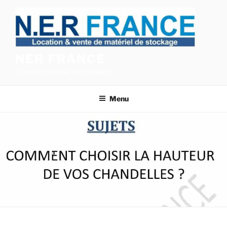
Aller
au
contenu
principal
NER FRANCE
Location de racks de stockage
Menu