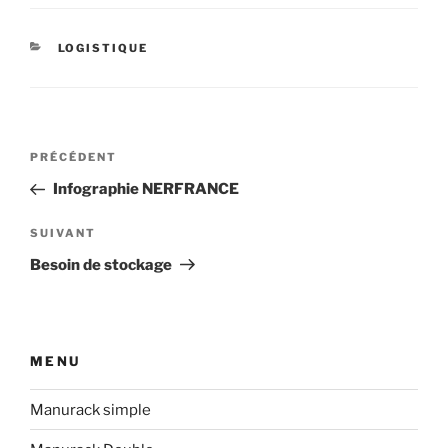
CATÉGORIES
LOGISTIQUE
Navigation
Article
PRÉCÉDENT
de
précédent
Infographie NERFRANCE
l’article
Article
SUIVANT
suivant
Besoin de stockage
MENU
Manurack simple