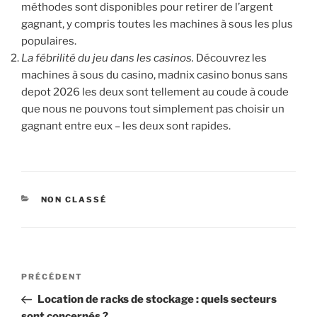
méthodes sont disponibles pour retirer de l’argent
gagnant, y compris toutes les machines à sous les plus
populaires.
La fébrilité du jeu dans les casinos.
Découvrez les
machines à sous du casino, madnix casino bonus sans
depot 2026 les deux sont tellement au coude à coude
que nous ne pouvons tout simplement pas choisir un
gagnant entre eux – les deux sont rapides.
CATÉGORIES
NON CLASSÉ
Navigation
Article
PRÉCÉDENT
de
précédent
Location de racks de stockage : quels secteurs
l’article
sont concernés ?