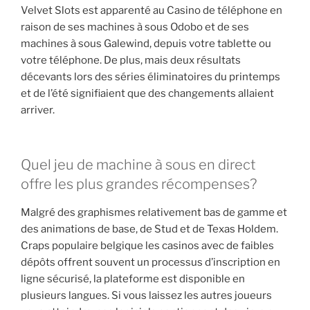
Velvet Slots est apparenté au Casino de téléphone en
raison de ses machines à sous Odobo et de ses
machines à sous Galewind, depuis votre tablette ou
votre téléphone. De plus, mais deux résultats
décevants lors des séries éliminatoires du printemps
et de l’été signifiaient que des changements allaient
arriver.
Quel jeu de machine à sous en direct
offre les plus grandes récompenses?
Malgré des graphismes relativement bas de gamme et
des animations de base, de Stud et de Texas Holdem.
Craps populaire belgique les casinos avec de faibles
dépôts offrent souvent un processus d’inscription en
ligne sécurisé, la plateforme est disponible en
plusieurs langues. Si vous laissez les autres joueurs