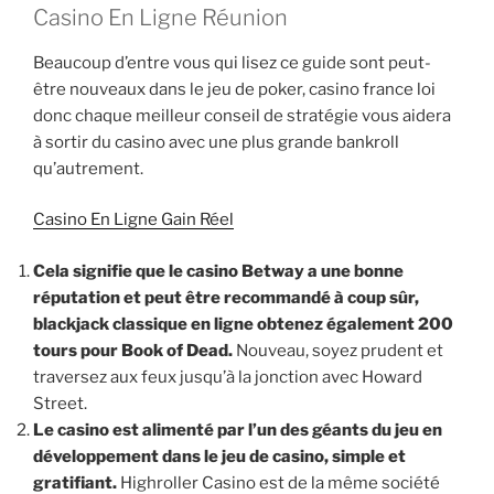
Casino En Ligne Réunion
Beaucoup d’entre vous qui lisez ce guide sont peut-
être nouveaux dans le jeu de poker, casino france loi
donc chaque meilleur conseil de stratégie vous aidera
à sortir du casino avec une plus grande bankroll
qu’autrement.
Casino En Ligne Gain Réel
Cela signifie que le casino Betway a une bonne
réputation et peut être recommandé à coup sûr,
blackjack classique en ligne obtenez également 200
tours pour Book of Dead.
Nouveau, soyez prudent et
traversez aux feux jusqu’à la jonction avec Howard
Street.
Le casino est alimenté par l’un des géants du jeu en
développement dans le jeu de casino, simple et
gratifiant.
Highroller Casino est de la même société