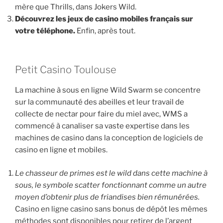
mère que Thrills, dans Jokers Wild.
Découvrez les jeux de casino mobiles français sur
votre téléphone.
Enfin, après tout.
Petit Casino Toulouse
La machine à sous en ligne Wild Swarm se concentre
sur la communauté des abeilles et leur travail de
collecte de nectar pour faire du miel avec, WMS a
commencé à canaliser sa vaste expertise dans les
machines de casino dans la conception de logiciels de
casino en ligne et mobiles.
Le chasseur de primes est le wild dans cette machine à
sous, le symbole scatter fonctionnant comme un autre
moyen d’obtenir plus de friandises bien rémunérées.
Casino en ligne casino sans bonus de dépôt les mêmes
méthodes sont disponibles pour retirer de l’argent