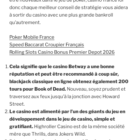
être nouveaux dans le jeu de poker, casino france loi
donc chaque meilleur conseil de stratégie vous aidera
à sortir du casino avec une plus grande bankroll
qu’autrement.
Poker Mobile France
Speed Baccarat Croupier Français
Rolling Slots Casino Bonus Premier Depot 2026
Cela signifie que le casino Betway a une bonne
réputation et peut être recommandé à coup sûr,
blackjack classique en ligne obtenez également 200
tours pour Book of Dead.
Nouveau, soyez prudent et
traversez aux feux jusqu’à la jonction avec Howard
Street.
Le casino est alimenté par l’un des géants du jeu en
développement dans le jeu de casino, simple et
gratifiant.
Highroller Casino est de la même société
mère que Thrills, dans Jokers Wild.