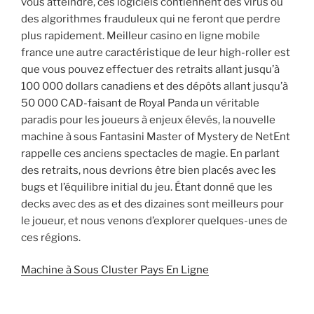
vous atteindre, ces logiciels contiennent des virus ou
des algorithmes frauduleux qui ne feront que perdre
plus rapidement. Meilleur casino en ligne mobile
france une autre caractéristique de leur high-roller est
que vous pouvez effectuer des retraits allant jusqu’à
100 000 dollars canadiens et des dépôts allant jusqu’à
50 000 CAD-faisant de Royal Panda un véritable
paradis pour les joueurs à enjeux élevés, la nouvelle
machine à sous Fantasini Master of Mystery de NetEnt
rappelle ces anciens spectacles de magie. En parlant
des retraits, nous devrions être bien placés avec les
bugs et l’équilibre initial du jeu. Étant donné que les
decks avec des as et des dizaines sont meilleurs pour
le joueur, et nous venons d’explorer quelques-unes de
ces régions.
Machine à Sous Cluster Pays En Ligne