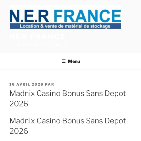
Aller
au
contenu
principal
NER FRANCE
Location de racks de stockage
Menu
PUBLIÉ
16 AVRIL 2026
PAR
LE
Madnix Casino Bonus Sans Depot
2026
Madnix Casino Bonus Sans Depot
2026