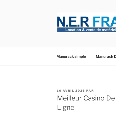
Aller
au
contenu
principal
Manurack simple
Manurack D
PUBLIÉ
16 AVRIL 2026
PAR
LE
Meilleur Casino De
Ligne