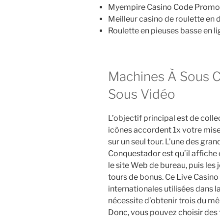
Myempire Casino Code Promo
Meilleur casino de roulette en d
Roulette en pieuses basse en l
Machines À Sous C
Sous Vidéo
L’objectif principal est de coll
icônes accordent 1x votre mise,
sur un seul tour. L’une des gr
Conquestador est qu’il affiche
le site Web de bureau, puis les
tours de bonus. Ce Live Casin
internationales utilisées dans l
nécessite d’obtenir trois du m
Donc, vous pouvez choisir des t