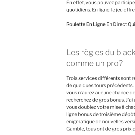
En effet, vous pouvez particip
quotidiens. En ligne, le jeu of
Roulette En Ligne En Direct Qu
Les règles du blac
comme un pro?
Trois services différents sont r
de quelques tours précédents. 
vous n’aurez aucune chance de
recherchez de gros bonus. J’ai
vous doublez votre mise à cha
ligne bonus de troisième dépôt 
énigmatique de nouvelles versi
Gamble, tous ont de gros prix 