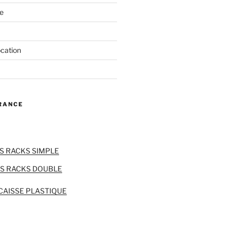
ue
ocation
FRANCE
 RACKS SIMPLE
S RACKS DOUBLE
AISSE PLASTIQUE