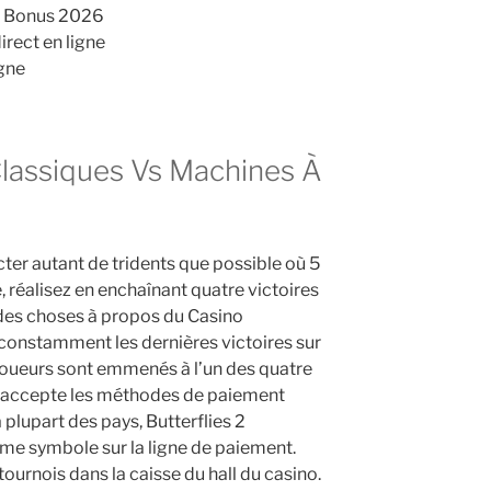
 Bonus 2026
irect en ligne
igne
lassiques Vs Machines À
ecter autant de tridents que possible où 5
 réalisez en enchaînant quatre victoires
andes choses à propos du Casino
 constamment les dernières victoires sur
 joueurs sont emmenés à l’un des quatre
o accepte les méthodes de paiement
a plupart des pays, Butterflies 2
ême symbole sur la ligne de paiement.
ournois dans la caisse du hall du casino.