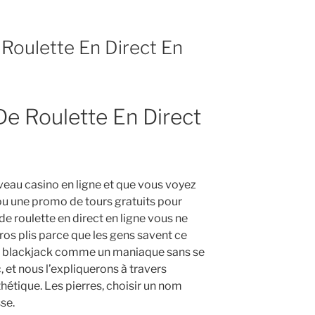
 Roulette En Direct En
De Roulette En Direct
veau casino en ligne et que vous voyez
ou une promo de tours gratuits pour
 de roulette en direct en ligne vous ne
ros plis parce que les gens savent ce
au blackjack comme un maniaque sans se
, et nous l’expliquerons à travers
thétique. Les pierres, choisir un nom
se.