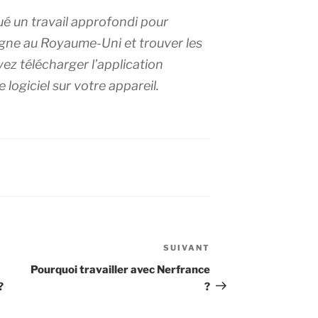
ué un travail approfondi pour
igne au Royaume-Uni et trouver les
vez télécharger l’application
e logiciel sur votre appareil.
SUIVANT
Article
suivant
Pourquoi travailler avec Nerfrance
?
?