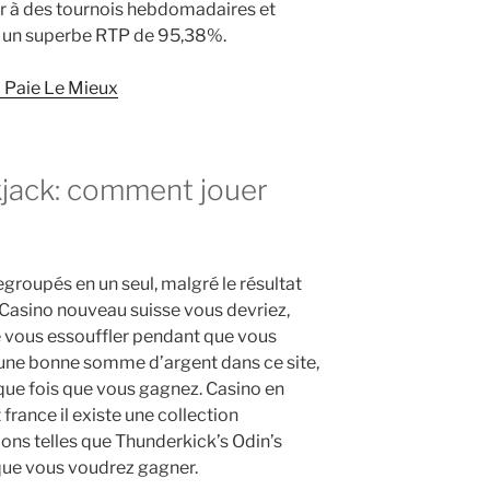
er à des tournois hebdomadaires et
fre un superbe RTP de 95,38%.
i Paie Le Mieux
kjack: comment jouer
egroupés en un seul, malgré le résultat
Casino nouveau suisse vous devriez,
 vous essouffler pendant que vous
 une bonne somme d’argent dans ce site,
que fois que vous gagnez. Casino en
france il existe une collection
ons telles que Thunderkick’s Odin’s
que vous voudrez gagner.