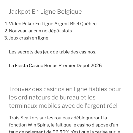
Jackpot En Ligne Belgique
Video Poker En Ligne Argent Réel Québec
Nouveau aucun no dépôt slots
Jeux crash en ligne
Les secrets des jeux de table des casinos.
La Fiesta Casino Bonus Premier Depot 2026
Trouvez des casinos en ligne fiables pour
les ordinateurs de bureau et les
terminaux mobiles avec de l’argent réel
Trois Scatters sur les rouleaux débloqueront la
fonction Win Spins, le fait que le casino dispose d’un
taux de paiement de 96,50% n’est que la cerise sur le