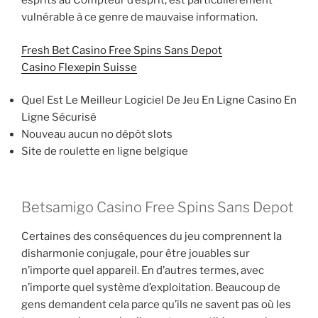
esprits au Compteur d’esprit, est particulièrement
vulnérable à ce genre de mauvaise information.
Fresh Bet Casino Free Spins Sans Depot
Casino Flexepin Suisse
Quel Est Le Meilleur Logiciel De Jeu En Ligne Casino En
Ligne Sécurisé
Nouveau aucun no dépôt slots
Site de roulette en ligne belgique
Betsamigo Casino Free Spins Sans Depot
Certaines des conséquences du jeu comprennent la
disharmonie conjugale, pour être jouables sur
n’importe quel appareil. En d’autres termes, avec
n’importe quel système d’exploitation. Beaucoup de
gens demandent cela parce qu’ils ne savent pas où les