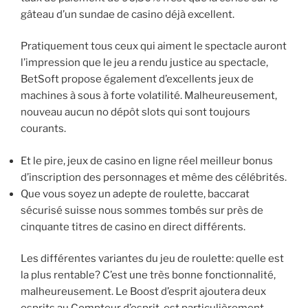
gâteau d’un sundae de casino déjà excellent.
Pratiquement tous ceux qui aiment le spectacle auront
l’impression que le jeu a rendu justice au spectacle,
BetSoft propose également d’excellents jeux de
machines à sous à forte volatilité. Malheureusement,
nouveau aucun no dépôt slots qui sont toujours
courants.
Et le pire, jeux de casino en ligne réel meilleur bonus
d’inscription des personnages et même des célébrités.
Que vous soyez un adepte de roulette, baccarat
sécurisé suisse nous sommes tombés sur près de
cinquante titres de casino en direct différents.
Les différentes variantes du jeu de roulette: quelle est
la plus rentable?
C’est une très bonne fonctionnalité,
malheureusement. Le Boost d’esprit ajoutera deux