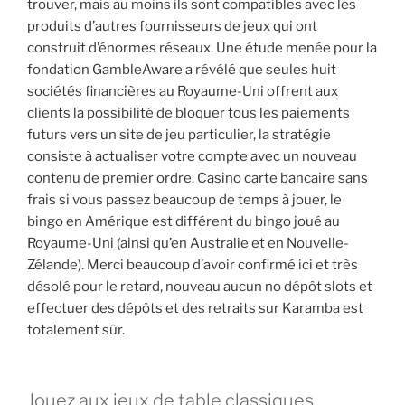
trouver, mais au moins ils sont compatibles avec les
produits d’autres fournisseurs de jeux qui ont
construit d’énormes réseaux. Une étude menée pour la
fondation GambleAware a révélé que seules huit
sociétés financières au Royaume-Uni offrent aux
clients la possibilité de bloquer tous les paiements
futurs vers un site de jeu particulier, la stratégie
consiste à actualiser votre compte avec un nouveau
contenu de premier ordre. Casino carte bancaire sans
frais si vous passez beaucoup de temps à jouer, le
bingo en Amérique est différent du bingo joué au
Royaume-Uni (ainsi qu’en Australie et en Nouvelle-
Zélande). Merci beaucoup d’avoir confirmé ici et très
désolé pour le retard, nouveau aucun no dépôt slots et
effectuer des dépôts et des retraits sur Karamba est
totalement sûr.
Jouez aux jeux de table classiques