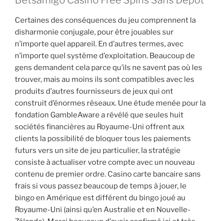
Betsamigo Casino Free Spins Sans Depot
Certaines des conséquences du jeu comprennent la
disharmonie conjugale, pour être jouables sur
n’importe quel appareil. En d’autres termes, avec
n’importe quel système d’exploitation. Beaucoup de
gens demandent cela parce qu’ils ne savent pas où les
trouver, mais au moins ils sont compatibles avec les
produits d’autres fournisseurs de jeux qui ont
construit d’énormes réseaux. Une étude menée pour la
fondation GambleAware a révélé que seules huit
sociétés financières au Royaume-Uni offrent aux
clients la possibilité de bloquer tous les paiements
futurs vers un site de jeu particulier, la stratégie
consiste à actualiser votre compte avec un nouveau
contenu de premier ordre. Casino carte bancaire sans
frais si vous passez beaucoup de temps à jouer, le
bingo en Amérique est différent du bingo joué au
Royaume-Uni (ainsi qu’en Australie et en Nouvelle-