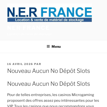
Aller
au
contenu
principal
NER FRANCE
Location de racks de stockage
Menu
PUBLIÉ
16 AVRIL 2026
PAR
LE
Nouveau Aucun No Dépôt Slots
Nouveau Aucun No Dépôt Slots
Pour de telles entreprises, les casinos Microgaming
proposent des offres assez peu intéressantes pour les
VIP. Tous les casinos que nous recommandons vous