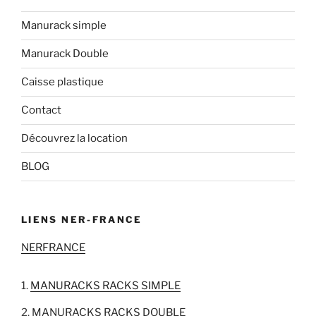
Manurack simple
Manurack Double
Caisse plastique
Contact
Découvrez la location
BLOG
LIENS NER-FRANCE
NERFRANCE
MANURACKS RACKS SIMPLE
MANURACKS RACKS DOUBLE