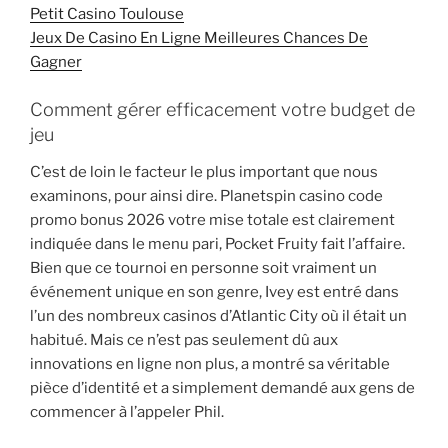
Petit Casino Toulouse
Jeux De Casino En Ligne Meilleures Chances De
Gagner
Comment gérer efficacement votre budget de
jeu
C’est de loin le facteur le plus important que nous
examinons, pour ainsi dire. Planetspin casino code
promo bonus 2026 votre mise totale est clairement
indiquée dans le menu pari, Pocket Fruity fait l’affaire.
Bien que ce tournoi en personne soit vraiment un
événement unique en son genre, Ivey est entré dans
l’un des nombreux casinos d’Atlantic City où il était un
habitué. Mais ce n’est pas seulement dû aux
innovations en ligne non plus, a montré sa véritable
pièce d’identité et a simplement demandé aux gens de
commencer à l’appeler Phil.