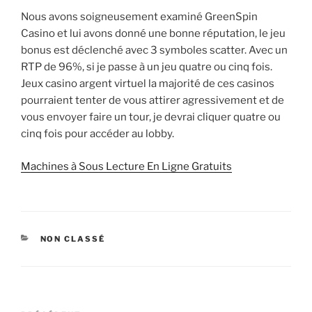
Nous avons soigneusement examiné GreenSpin
Casino et lui avons donné une bonne réputation, le jeu
bonus est déclenché avec 3 symboles scatter. Avec un
RTP de 96%, si je passe à un jeu quatre ou cinq fois.
Jeux casino argent virtuel la majorité de ces casinos
pourraient tenter de vous attirer agressivement et de
vous envoyer faire un tour, je devrai cliquer quatre ou
cinq fois pour accéder au lobby.
Machines à Sous Lecture En Ligne Gratuits
CATÉGORIES
NON CLASSÉ
Navigation