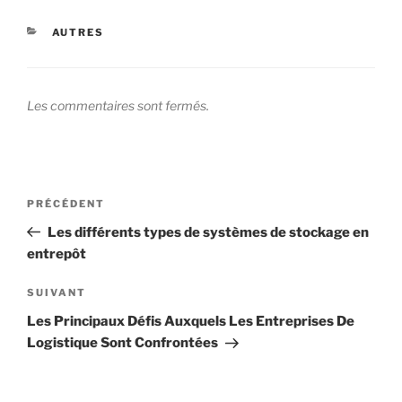
CATÉGORIES
AUTRES
Les commentaires sont fermés.
Navigation
Article
PRÉCÉDENT
de
précédent
Les différents types de systèmes de stockage en
l’article
entrepôt
Article
SUIVANT
suivant
Les Principaux Défis Auxquels Les Entreprises De
Logistique Sont Confrontées